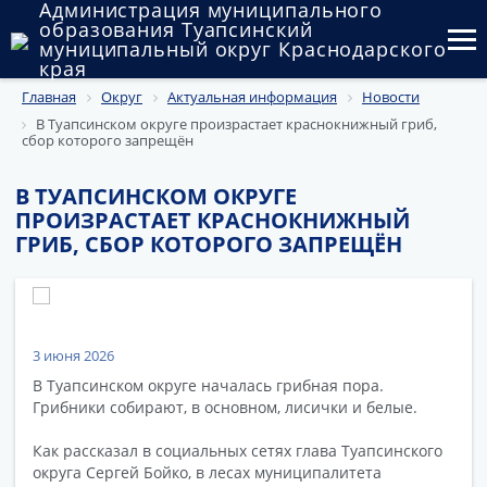
Администрация муниципального
образования Туапсинский
муниципальный округ Краснодарского
края
Главная
Округ
Актуальная информация
Новости
Округ
В Туапсинском округе произрастает краснокнижный гриб,
сбор которого запрещён
Администрация
В ТУАПСИНСКОМ ОКРУГЕ
Муниципальные закупки
ПРОИЗРАСТАЕТ КРАСНОКНИЖНЫЙ
ГРИБ, СБОР КОТОРОГО ЗАПРЕЩЁН
Государственный и муниципальный контроль
Муниципальное имущество
Публичные слушания и общественные обсуждения
3 июня 2026
В Туапсинском округе началась грибная пора.
Документы
Грибники собирают, в основном, лисички и белые.
Как рассказал в социальных сетях глава Туапсинского
округа Сергей Бойко, в лесах муниципалитета