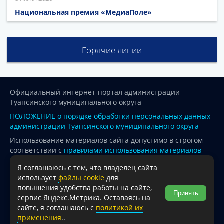
Национальная премия «МедиаПоле»
Горячие линии
Официальный интернет-портал администрации
Туапсинского муниципального округа
ПОЛОЖЕНИЕ о порядке обработки персональных данных
администрации Туапсинского муниципального округа
Использование материалов сайта допустимо в строгом
соответствии с
правилами использования материалов
опубликованных на сайте
Я соглашаюсь с тем, что владелец сайта
При перепечатке и использовании информации ссылка
использует
файлы cookie
для
на источник обязательна.
повышения удобства работы на сайте,
Принять
сервис Яндекс.Метрика. Оставаясь на
Для сайтов и страниц сети Интернет обязательна
сайте, я соглашаюсь с
политикой их
активная гиперссылка на официальный интернет-портал
применения
..
администрации Туапсинского муниципального округа.