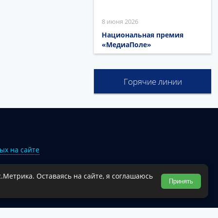
8 июня 2026
Национальная премия
«МедиаПоле»
Горячие линии
ых на сайте
.Метрика. Оставаясь на сайте, я соглашаюсь
Туапсинского муниципального округа.
Принять