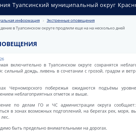
ния Туапсинский муниципальный округ Красн
уальная информация
Экстренные оповещения
ение в Туапсинском округе продлили еще на на несколько дней
ПОВЕЩЕНИЯ
026
мая включительно в Туапсинском округе сохранятся небла
я: сильный дождь, ливень в сочетании с грозой, градом и вет
ках Черноморского побережья ожидаются подъёмы уровн
ением неблагоприятных отметок и выше.
ление по делам ГО и ЧС администрации округа сообщает:
ться в зонах возможных подтоплений, на берегах рек, моря, в
 лес.
димо быть предельно внимательными на дорогах.