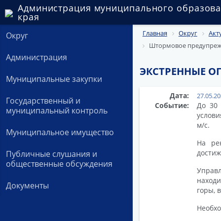
Администрация муниципального образова
края
Главная
Округ
Акт
Округ
Штормовое предупрежд
Администрация
ЭКСТРЕННЫЕ О
Муниципальные закупки
Дата:
27.05.2
Государственный и
Событие:
До 30 
муниципальный контроль
услови
м/с.
Муниципальное имущество
На ре
достиж
Публичные слушания и
общественные обсуждения
Управ
находи
Документы
горы, в
Необхо