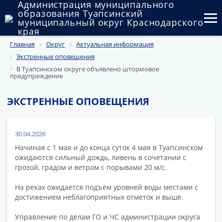
Администрация муниципального
образования Туапсинский
муниципальный округ Краснодарского
края
Главная
Округ
Актуальная информация
Округ
Экстренные оповещения
Администрация
В Туапсинском округе объявлено штормовое
предупреждение
Муниципальные закупки
ЭКСТРЕННЫЕ ОПОВЕЩЕНИЯ
Государственный и муниципальный контроль
Муниципальное имущество
30.04.2026
Начиная с 1 мая и до конца суток 4 мая в Туапсинском
Публичные слушания и общественные обсуждения
ожидаются сильный дождь, ливень в сочетании с
грозой, градом и ветром с порывами 20 м/с.
Документы
На реках ожидается подъём уровней воды местами с
достижением неблагоприятных отметок и выше.
Управление по делам ГО и ЧС администрации округа