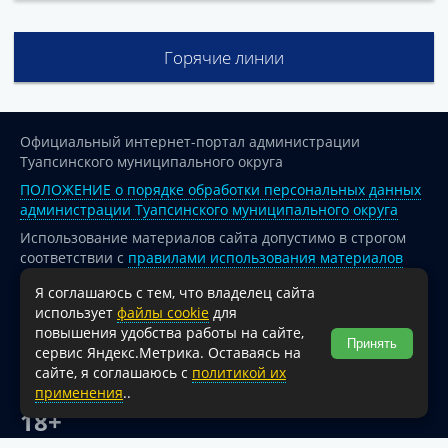
Горячие линии
Официальный интернет-портал администрации
Туапсинского муниципального округа
ПОЛОЖЕНИЕ о порядке обработки персональных данных
администрации Туапсинского муниципального округа
Использование материалов сайта допустимо в строгом
соответствии с
правилами использования материалов
опубликованных на сайте
Я соглашаюсь с тем, что владелец сайта
При перепечатке и использовании информации ссылка
использует
файлы cookie
для
на источник обязательна.
повышения удобства работы на сайте,
Принять
сервис Яндекс.Метрика. Оставаясь на
Для сайтов и страниц сети Интернет обязательна
сайте, я соглашаюсь с
политикой их
активная гиперссылка на официальный интернет-портал
применения
..
администрации Туапсинского муниципального округа.
18+