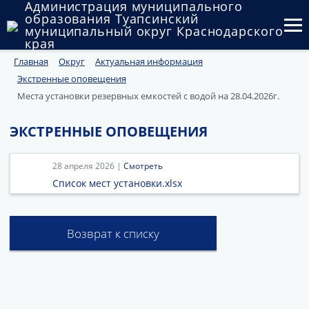
Администрация муниципального
образования Туапсинский
муниципальный округ Краснодарского
края
Главная
Округ
Актуальная информация
Округ
Экстренные оповещения
Администрация
Места установки резервных емкостей с водой на 28.04.2026г.
Муниципальные закупки
ЭКСТРЕННЫЕ ОПОВЕЩЕНИЯ
Государственный и муниципальный контроль
28 апреля 2026 |
Смотреть
Список мест установки.xlsx
Муниципальное имущество
Публичные слушания и общественные обсуждения
Возврат к списку
Документы