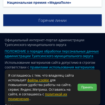
Национальная премия «МедиаПоле»
Горячие линии
Официальный интернет-портал администрации
Туапсинского муниципального округа
ПОЛОЖЕНИЕ о порядке обработки персональных данных
администрации Туапсинского муниципального округа
Использование материалов сайта допустимо в строгом
соответствии с
правилами использования материалов
опубликованных на сайте
Я соглашаюсь с тем, что владелец сайта
При перепечатке и использовании информации ссылка
использует
файлы cookie
для
на источник обязательна.
повышения удобства работы на сайте,
Принять
сервис Яндекс.Метрика. Оставаясь на
Для сайтов и страниц сети Интернет обязательна
сайте, я соглашаюсь с
политикой их
активная гиперссылка на официальный интернет-портал
применения
..
администрации Туапсинского муниципального округа.