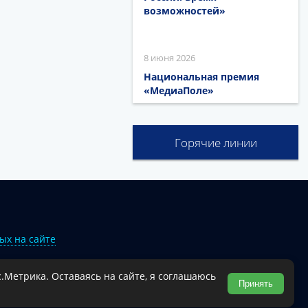
возможностей»
8 июня 2026
Национальная премия
«МедиаПоле»
Горячие линии
ых на сайте
.Метрика. Оставаясь на сайте, я соглашаюсь
Туапсинского муниципального округа.
Принять