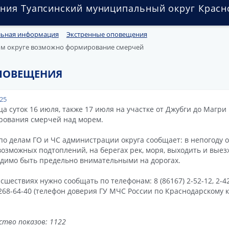
ния Туапсинский муниципальный округ Красн
льная информация
Экстренные оповещения
ом округе возможно формирование смерчей
ПОВЕЩЕНИЯ
025
ца суток 16 июля, также 17 июля на участке от Джубги до Магри
ования смерчей над морем.
по делам ГО и ЧС администрации округа сообщает: в непогоду 
возможных подтоплений, на берегах рек, моря, выходить и выезж
димо быть предельно внимательными на дорогах.
сшествиях нужно сообщать по телефонам: 8 (86167) 2-52-12, 2-42-1
-268-64-40 (телефон доверия ГУ МЧС России по Краснодарскому к
ство показов: 1122