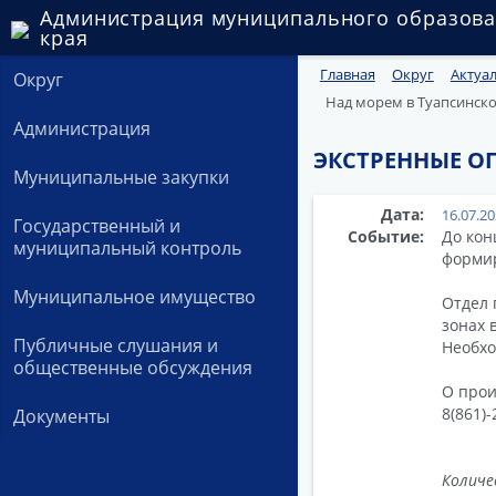
Администрация муниципального образова
края
Главная
Округ
Актуа
Округ
Над морем в Туапсинск
Администрация
ЭКСТРЕННЫЕ О
Муниципальные закупки
Дата:
16.07.2
Государственный и
Событие:
До кон
муниципальный контроль
формир
Муниципальное имущество
Отдел 
зонах 
Публичные слушания и
Необхо
общественные обсуждения
О прои
8(861)
Документы
Количе