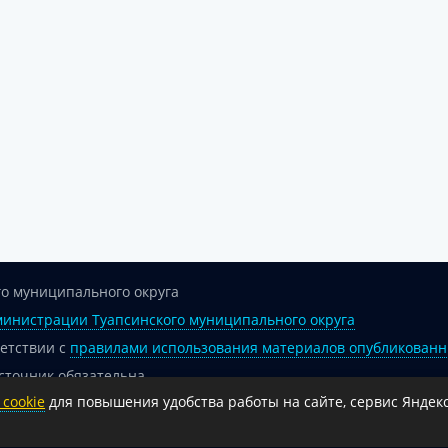
о муниципального округа
инистрации Туапсинского муниципального округа
ветствии с
правилами использования материалов опубликованн
сточник обязательна.
cookie
для повышения удобства работы на сайте, сервис Яндекс
 гиперссылка на официальный интернет-портал администрации 