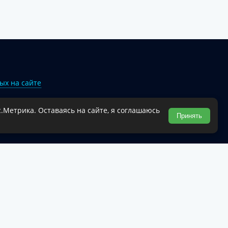
ых на сайте
.Метрика. Оставаясь на сайте, я соглашаюсь
Туапсинского муниципального округа.
Принять