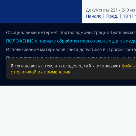
Документы 221 - 240 из
Начало
|
Пред.
|
10
11
Официальный интернет-портал администрации Туапсинског
ПОЛОЖЕНИЕ о порядке обработки персональных данных адм
Использование материалов сайта допустимо в строгом соот
При перепечатке и использовании информации ссылка на и
Я соглашаюсь с тем, что владелец сайта использует
файлы 
Для сайтов и страниц сети Интернет обязательна активная
с
политикой их применения
..
18+