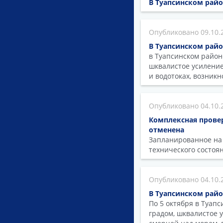
В Туапсинском рай
09.10.
В Туапсинском райо
в Туапсинском район
шквалистое усиление
и водотоках, возникн
04.10.
Комплексная прове
отменена
Запланированное на 
технического состоя
04.10.
В Туапсинском рай
По 5 октября в Туап
градом, шквалистое 