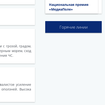
Национальная премия
«МедиаПоле»
Горячие линии
 с грозой, градом,
ерным морем, сход
ения ЧС.
валистое усиление
 оползней. Высока