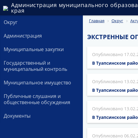
Администрация муниципального образова
края
Главная
Округ
Акт
Округ
Администрация
ЭКСТРЕННЫЕ О
Муниципальные закупки
17.02.
Государственный и
В Туапсинском райо
муниципальный контроль
13.02.
Муниципальное имущество
В Туапсинском райо
Публичные слушания и
общественные обсуждения
13.02.
Документы
В Туапсинском рай
06.02.