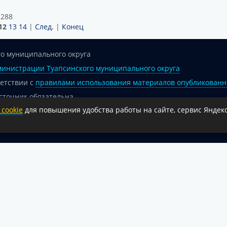
 288
12
13
14
|
След.
|
Конец
о муниципального округа
инистрации Туапсинского муниципального округа
ветствии с
правилами использования материалов опубликованн
сточник обязательна.
cookie
для повышения удобства работы на сайте, сервис Яндекс
 гиперссылка на официальный интернет-портал администрации 