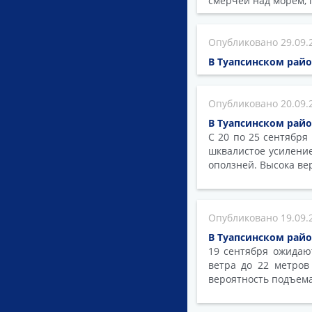
смерчей над морем, 
29.09.
В Туапсинском рай
20.09.
В Туапсинском рай
C 20 по 25 сентября
шквалистое усилени
оползней. Высока ве
19.09.
В Туапсинском рай
19 сентября ожидаю
ветра до 22 метров
вероятность подъема