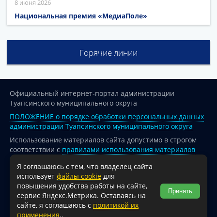
8 июня 2026
Национальная премия «МедиаПоле»
Горячие линии
Официальный интернет-портал администрации
Туапсинского муниципального округа
ПОЛОЖЕНИЕ о порядке обработки персональных данных
администрации Туапсинского муниципального округа
Использование материалов сайта допустимо в строгом
соответствии с
правилами использования материалов
опубликованных на сайте
Я соглашаюсь с тем, что владелец сайта
При перепечатке и использовании информации ссылка
использует
файлы cookie
для
на источник обязательна.
повышения удобства работы на сайте,
Принять
сервис Яндекс.Метрика. Оставаясь на
Для сайтов и страниц сети Интернет обязательна
сайте, я соглашаюсь с
политикой их
активная гиперссылка на официальный интернет-портал
применения
..
администрации Туапсинского муниципального округа.