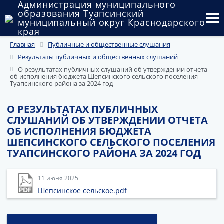
Администрация муниципального
образования Туапсинский
муниципальный округ Краснодарского
края
Главная
Публичные и общественные слушания
Округ
Результаты публичных и общественных слушаний
Администрация
О результатах публичных слушаний об утверждении отчета
об исполнения бюджета Шепсинского сельского поселения
Туапсинского района за 2024 год
Муниципальные закупки
О РЕЗУЛЬТАТАХ ПУБЛИЧНЫХ
Государственный и муниципальный контроль
СЛУШАНИЙ ОБ УТВЕРЖДЕНИИ ОТЧЕТА
ОБ ИСПОЛНЕНИЯ БЮДЖЕТА
Муниципальное имущество
ШЕПСИНСКОГО СЕЛЬСКОГО ПОСЕЛЕНИЯ
ТУАПСИНСКОГО РАЙОНА ЗА 2024 ГОД
Публичные слушания и общественные обсуждения
Документы
11 июня 2025
Шепсинское сельское.pdf