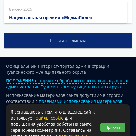
8 июня 2026
Национальная премия «МедиаПоле»
Горячие линии
Официальный интернет-портал администрации
Туапсинского муниципального округа
ПОЛОЖЕНИЕ о порядке обработки персональных данных
администрации Туапсинского муниципального округа
Использование материалов сайта допустимо в строгом
соответствии с
правилами использования материалов
опубликованных на сайте
Я соглашаюсь с тем, что владелец сайта
При перепечатке и использовании информации ссылка
использует
файлы cookie
для
на источник обязательна.
повышения удобства работы на сайте,
Принять
сервис Яндекс.Метрика. Оставаясь на
Для сайтов и страниц сети Интернет обязательна