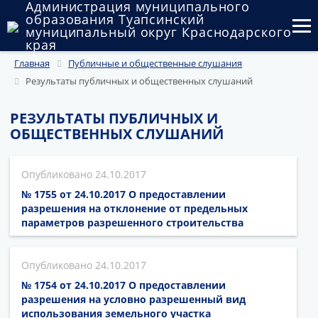
Администрация муниципального
образования Туапсинский
муниципальный округ Краснодарского
края
Главная
Публичные и общественные слушания
Округ
Результаты публичных и общественных слушаний
Администрация
РЕЗУЛЬТАТЫ ПУБЛИЧНЫХ И
Муниципальные закупки
ОБЩЕСТВЕННЫХ СЛУШАНИЙ
Государственный и муниципальный контроль
24.10.2017
Муниципальное имущество
№ 1755 от 24.10.2017 О предоставлении
разрешения на отклонение от предельных
Публичные слушания и общественные обсуждения
параметров разрешенного строительства
Документы
24.10.2017
№ 1754 от 24.10.2017 О предоставлении
разрешения на условно разрешенный вид
использования земельного участка