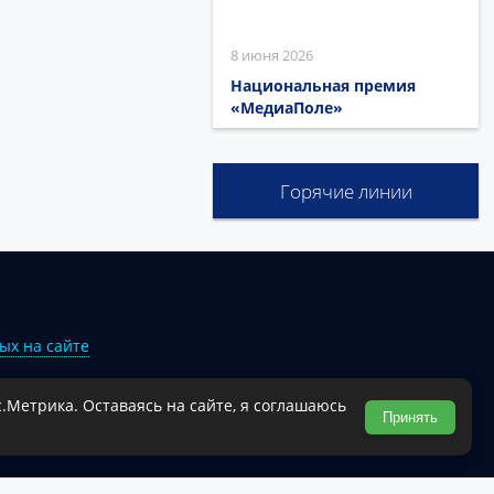
8 июня 2026
Национальная премия
«МедиаПоле»
Горячие линии
ых на сайте
.Метрика. Оставаясь на сайте, я соглашаюсь
Туапсинского муниципального округа.
Принять