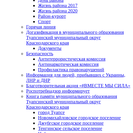
День района
Жизнь района 2017
Жизнь района 2020
Район-курорт
Спорт
Горячая линия
Догазификация в муниципального образования
Туапсинский муниципальный округ
Краснодарского края
Документы
Безопасность
Антитеррористическая комиссия
Антинаркотическая комиссия
Профилактика правонарушений
Информация для людей, прибывших с Украины,
ЛНР и ДНР
Благотворительная акция «#ВМЕСТЕ МЫ СИЛА»
Роспотребнадзор информирует
Книга памяти муниципального образования
Туапсинский муниципальный округ
Краснодарского края
город Туапсе
Новомихайловское городское поселение
Джубгское городское поселение
Тенгинское сельское поселение