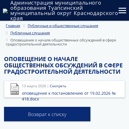
Администрация муниципального
образования Туапсинский
муниципальный округ Краснодарского
края
Главная
Публичные и общественные слушания
Округ
Публичные слушания
Администрация
Оповещение о начале общественных обсуждений в сфере
градостроительной деятельности
Муниципальные закупки
ОПОВЕЩЕНИЕ О НАЧАЛЕ
ОБЩЕСТВЕННЫХ ОБСУЖДЕНИЙ В СФЕРЕ
Государственный и муниципальный контроль
ГРАДОСТРОИТЕЛЬНОЙ ДЕЯТЕЛЬНОСТИ
Муниципальное имущество
13 марта 2026 |
Смотреть
Публичные слушания и общественные обсуждения
оповещение к постановлению от 19.02.2026 №
418.docx
Документы
Возврат к списку