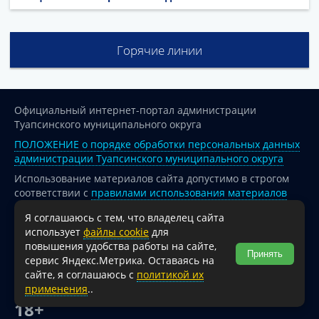
Горячие линии
Официальный интернет-портал администрации
Туапсинского муниципального округа
ПОЛОЖЕНИЕ о порядке обработки персональных данных
администрации Туапсинского муниципального округа
Использование материалов сайта допустимо в строгом
соответствии с
правилами использования материалов
опубликованных на сайте
Я соглашаюсь с тем, что владелец сайта
При перепечатке и использовании информации ссылка
использует
файлы cookie
для
на источник обязательна.
повышения удобства работы на сайте,
Принять
сервис Яндекс.Метрика. Оставаясь на
Для сайтов и страниц сети Интернет обязательна
сайте, я соглашаюсь с
политикой их
активная гиперссылка на официальный интернет-портал
применения
..
администрации Туапсинского муниципального округа.
18+