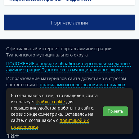
Горячие линии
Официальный интернет-портал администрации
Туапсинского муниципального округа
ПОЛОЖЕНИЕ о порядке обработки персональных данных
администрации Туапсинского муниципального округа
Использование материалов сайта допустимо в строгом
соответствии с
правилами использования материалов
опубликованных на сайте
Я соглашаюсь с тем, что владелец сайта
При перепечатке и использовании информации ссылка
использует
файлы cookie
для
на источник обязательна.
повышения удобства работы на сайте,
Принять
сервис Яндекс.Метрика. Оставаясь на
Для сайтов и страниц сети Интернет обязательна
сайте, я соглашаюсь с
политикой их
активная гиперссылка на официальный интернет-портал
применения
..
администрации Туапсинского муниципального округа.
18+