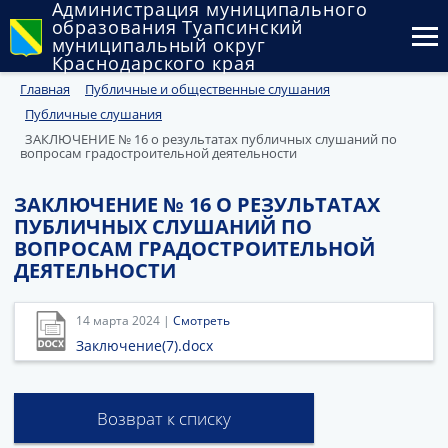
Администрация муниципального
образования Туапсинский
муниципальный округ
Краснодарского края
Главная
Публичные и общественные слушания
Округ
Публичные слушания
Администрация
ЗАКЛЮЧЕНИЕ № 16 о результатах публичных слушаний по
вопросам градостроительной деятельности
Муниципальные закупки
ЗАКЛЮЧЕНИЕ № 16 О РЕЗУЛЬТАТАХ
ПУБЛИЧНЫХ СЛУШАНИЙ ПО
Государственный и муниципальный контроль
ВОПРОСАМ ГРАДОСТРОИТЕЛЬНОЙ
ДЕЯТЕЛЬНОСТИ
Муниципальное имущество
Публичные слушания и общественные обсуждения
14 марта 2024 |
Смотреть
Заключение(7).docx
Документы
Возврат к списку