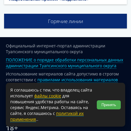
Горячие линии
Официальный интернет-портал администрации
Туапсинского муниципального округа
ПОЛОЖЕНИЕ о порядке обработки персональных данных
администрации Туапсинского муниципального округа
Использование материалов сайта допустимо в строгом
соответствии с
правилами использования материалов
опубликованных на сайте
Я соглашаюсь с тем, что владелец сайта
При перепечатке и использовании информации ссылка
использует
файлы cookie
для
на источник обязательна.
повышения удобства работы на сайте,
Принять
сервис Яндекс.Метрика. Оставаясь на
Для сайтов и страниц сети Интернет обязательна
сайте, я соглашаюсь с
политикой их
активная гиперссылка на официальный интернет-портал
применения
..
администрации Туапсинского муниципального округа.
18+