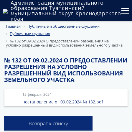
Администрация муниципального
образования Туапсинский
муниципальный округ Краснодарского
края
Главная
Публичные и общественные слушания
Округ
Публичные слушания
Администрация
№ 132 от 09.02.2024 О предоставлении разрешения на
условно разрешенный вид использования земельного участка
Муниципальные закупки
№ 132 ОТ 09.02.2024 О ПРЕДОСТАВЛЕНИИ
РАЗРЕШЕНИЯ НА УСЛОВНО
Государственный и муниципальный контроль
РАЗРЕШЕННЫЙ ВИД ИСПОЛЬЗОВАНИЯ
ЗЕМЕЛЬНОГО УЧАСТКА
Муниципальное имущество
Публичные слушания и общественные обсуждения
12 февраля 2024
постановление от 09.02.2024 № 132.pdf
Документы
Возврат к списку