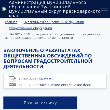
Администрация муниципального
образования Туапсинский
муниципальный округ Краснодарского
края
Главная
Публичные и общественные слушания
Округ
Общественные обсуждения
Администрация
ЗАКЛЮЧЕНИЕ о результатах общественных обсуждений по
вопросам градостроительной деятельности
Муниципальные закупки
ЗАКЛЮЧЕНИЕ О РЕЗУЛЬТАТАХ
ОБЩЕСТВЕННЫХ ОБСУЖДЕНИЙ ПО
Государственный и муниципальный контроль
ВОПРОСАМ ГРАДОСТРОИТЕЛЬНОЙ
ДЕЯТЕЛЬНОСТИ
Муниципальное имущество
Публичные слушания и общественные обсуждения
11 мая 2023 |
Смотреть
11.05.20233 заключение октябрьское.docx
Документы
Возврат к списку