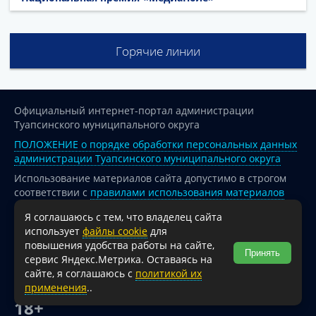
Горячие линии
Официальный интернет-портал администрации
Туапсинского муниципального округа
ПОЛОЖЕНИЕ о порядке обработки персональных данных
администрации Туапсинского муниципального округа
Использование материалов сайта допустимо в строгом
соответствии с
правилами использования материалов
опубликованных на сайте
Я соглашаюсь с тем, что владелец сайта
При перепечатке и использовании информации ссылка
использует
файлы cookie
для
на источник обязательна.
повышения удобства работы на сайте,
Принять
сервис Яндекс.Метрика. Оставаясь на
Для сайтов и страниц сети Интернет обязательна
сайте, я соглашаюсь с
политикой их
активная гиперссылка на официальный интернет-портал
применения
..
администрации Туапсинского муниципального округа.
18+