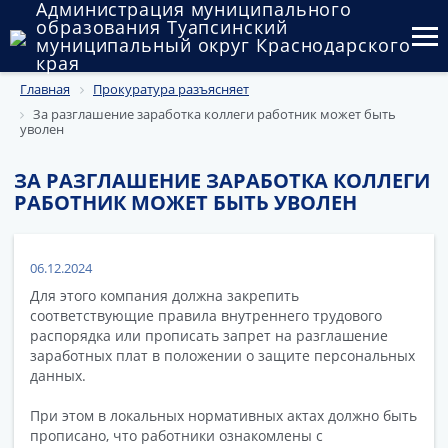
Администрация муниципального
образования Туапсинский
муниципальный округ Краснодарского
края
Главная
Прокуратура разъясняет
Округ
За разглашение заработка коллеги работник может быть
уволен
Администрация
ЗА РАЗГЛАШЕНИЕ ЗАРАБОТКА КОЛЛЕГИ
Муниципальные закупки
РАБОТНИК МОЖЕТ БЫТЬ УВОЛЕН
Государственный и муниципальный контроль
06.12.2024
Муниципальное имущество
Для этого компания должна закрепить
Публичные слушания и общественные обсуждения
соответствующие правила внутреннего трудового
распорядка или прописать запрет на разглашение
заработных плат в положении о защите персональных
Документы
данных.
При этом в локальных нормативных актах должно быть
прописано, что работники ознакомлены с