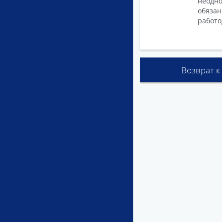
неодно
обязан
работо
Возврат к