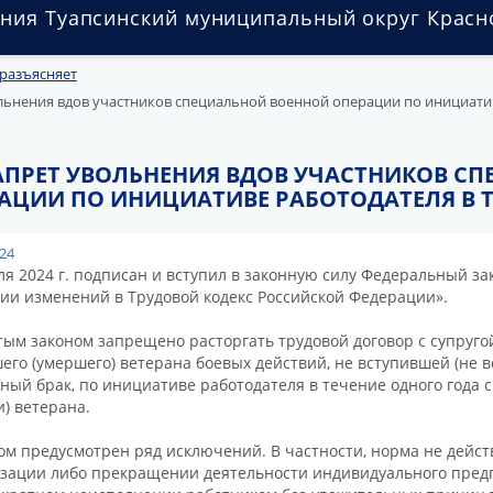
ния Туапсинский муниципальный округ Красн
разъясняет
льнения вдов участников специальной военной операции по инициати
АПРЕТ УВОЛЬНЕНИЯ ВДОВ УЧАСТНИКОВ С
АЦИИ ПО ИНИЦИАТИВЕ РАБОТОДАТЕЛЯ В Т
024
ля 2024 г. подписан и вступил в законную силу Федеральный за
ии изменений в Трудовой кодекс Российской Федерации».
ым законом запрещено расторгать трудовой договор с супругой
его (умершего) ветерана боевых действий, не вступившей (не 
ный брак, по инициативе работодателя в течение одного года 
и) ветерана.
ом предусмотрен ряд исключений. В частности, норма не дейс
зации либо прекращении деятельности индивидуального пред