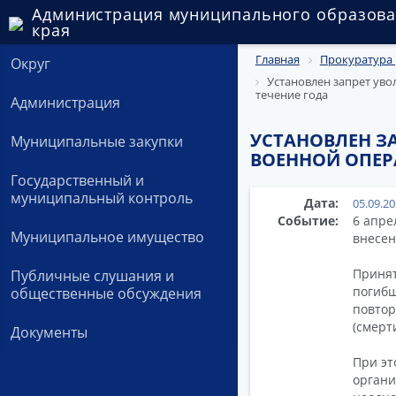
Администрация муниципального образова
края
Главная
Прокуратура 
Округ
Установлен запрет уво
течение года
Администрация
УСТАНОВЛЕН З
Муниципальные закупки
ВОЕННОЙ ОПЕР
Государственный и
муниципальный контроль
Дата:
05.09.2
Событие:
6 апре
Муниципальное имущество
внесен
Принят
Публичные слушания и
погибш
общественные обсуждения
повтор
(смерт
Документы
При эт
органи