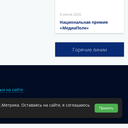
8 июня 2026
Национальная премия
«МедиаПоле»
Горячие линии
ых на сайте
.Метрика. Оставаясь на сайте, я соглашаюсь
Туапсинского муниципального округа.
Принять