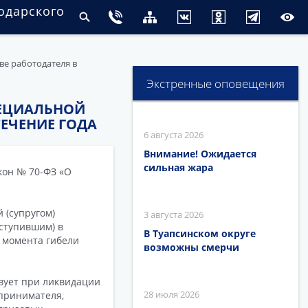
одарского
ве работодателя в
Экстренные оповещения
ПЕЦИАЛЬНОЙ
ЕЧЕНИЕ ГОДА
6 августа 2026
Внимание! Ожидается
сильная жара
кон № 70-ФЗ «О
 (супругом)
3 августа 2026
вступившим) в
В Туапсинском округе
с момента гибели
возможны смерчи
твует при ликвидации
28 июля 2026
принимателя,