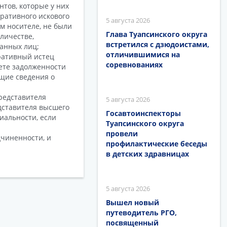
тов, которые у них
тративного искового
5 августа 2026
м носителе, не были
Глава Туапсинского округа
личестве,
встретился с дзюдоистами,
анных лиц;
отличившимися на
ративный истец
соревнованиях
ете задолженности
ащие сведения о
редставителя
5 августа 2026
дставителя высшего
Госавтоинспекторы
иальности, если
Туапсинского округа
провели
дчиненности, и
профилактические беседы
в детских здравницах
5 августа 2026
Вышел новый
путеводитель РГО,
посвященный