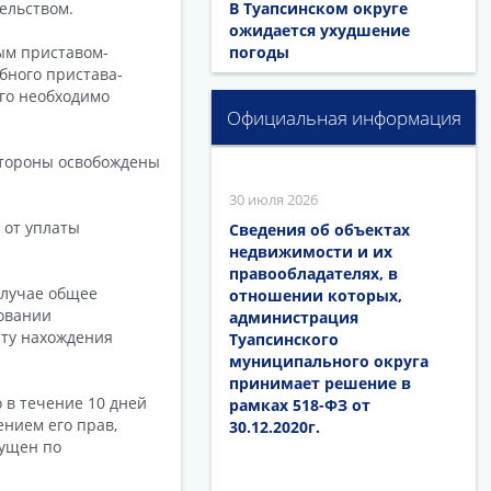
ельством.
В Туапсинском округе
ожидается ухудшение
ым приставом-
погоды
бного пристава-
ого необходимо
Официальная информация
стороны освобождены
30 июля 2026
 от уплаты
Сведения об объектах
недвижимости и их
правообладателях, в
случае общее
отношении которых,
ловании
администрация
сту нахождения
Туапсинского
муниципального округа
принимает решение в
 в течение 10 дней
рамках 518-ФЗ от
ением его прав,
30.12.2020г.
пущен по