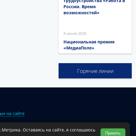
трудоустройства «Работа в
России. Время
возможностей»
8 июня 2026
Национальная премия
«МедиаПоле»
Горячие линии
ых на сайте
.Метрика. Оставаясь на сайте, я соглашаюсь
Туапсинского муниципального округа.
Принять