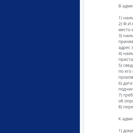
В адми
1) наи
2) Ф.И
место 
3) наи
приняв
адрес 
4) наи
приста
5) све
по его
произв
6) дат
подчин
7) тре
об опр
8) пер
К адми
1) док