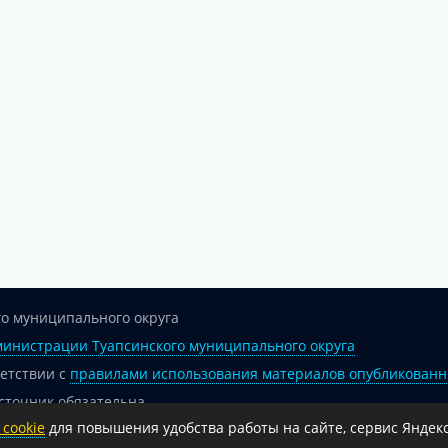
о муниципального округа
инистрации Туапсинского муниципального округа
ветствии с
правилами использования материалов опубликованн
сточник обязательна.
cookie
для повышения удобства работы на сайте, сервис Яндекс
 гиперссылка на официальный интернет-портал администрации 