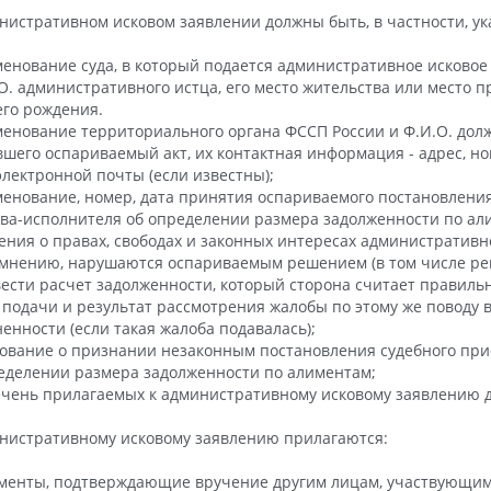
нистративном исковом заявлении должны быть, в частности, ук
менование суда, в который подается административное исковое
.О. административного истца, его место жительства или место п
его рождения.
менование территориального органа ФССП России и Ф.И.О. долж
шего оспариваемый акт, их контактная информация - адрес, но
электронной почты (если известны);
менование, номер, дата принятия оспариваемого постановления
ва-исполнителя об определении размера задолженности по ал
дения о правах, свободах и законных интересах административно
 мнению, нарушаются оспариваемым решением (в том числе ре
ести расчет задолженности, который сторона считает правиль
а подачи и результат рассмотрения жалобы по этому же поводу 
енности (если такая жалоба подавалась);
бование о признании незаконным постановления судебного при
еделении размера задолженности по алиментам;
ечень прилагаемых к административному исковому заявлению 
нистративному исковому заявлению прилагаются:
ументы, подтверждающие вручение другим лицам, участвующим 