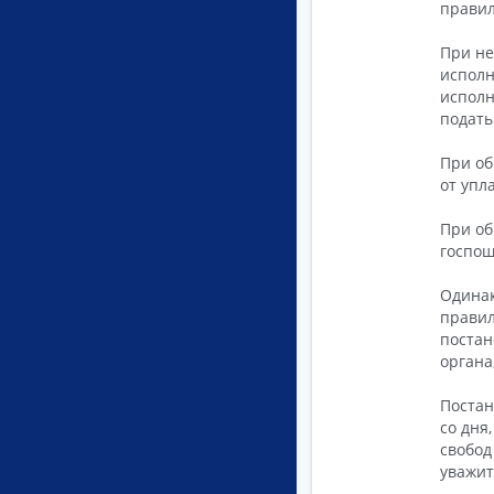
правил
При не
исполн
исполн
подать
При об
от упл
При об
госпош
Одинак
правил
постан
органа
Постан
со дня
свобод
уважит