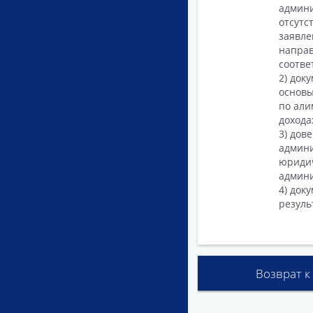
админи
отсутс
заявле
направ
соотве
2) док
основы
по али
дохода
3) дов
админи
юридич
админи
4) док
резуль
Возврат к