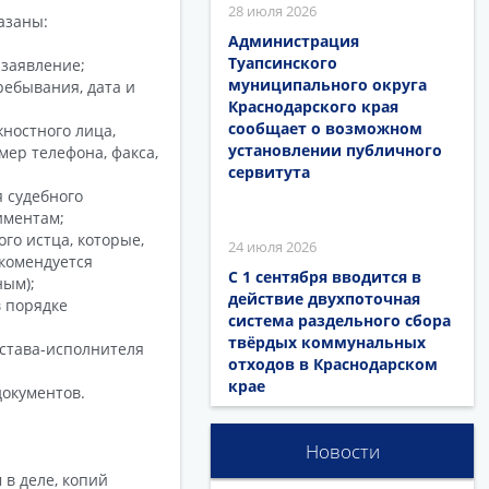
28 июля 2026
азаны:
Администрация
Туапсинского
 заявление;
муниципального округа
ребывания, дата и
Краснодарского края
сообщает о возможном
ностного лица,
установлении публичного
мер телефона, факса,
сервитута
 судебного
иментам;
го истца, которые,
24 июля 2026
комендуется
С 1 сентября вводится в
ным);
действие двухпоточная
в порядке
система раздельного сбора
твёрдых коммунальных
става-исполнителя
отходов в Краснодарском
крае
документов.
Новости
в деле, копий