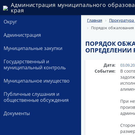
Администрация муниципального образова
края
Главная
Прокуратура 
Округ
Порядок обжалования 
Администрация
ПОРЯДОК ОБЖА
Муниципальные закупки
ОПРЕДЕЛЕНИИ 
Государственный и
Дата:
03.09.2
муниципальный контроль
Событие:
В соот
задолж
Муниципальное имущество
исполн
алимен
Публичные слушания и
общественные обсуждения
При не
произв
Документы
админи
Сторон
размер