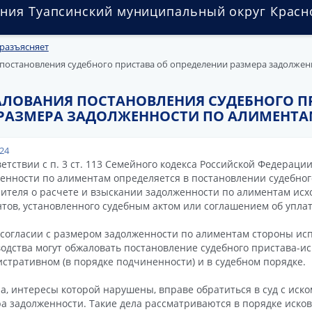
ния Туапсинский муниципальный округ Красн
разъясняет
постановления судебного пристава об определении размера задолжен
ЛОВАНИЯ ПОСТАНОВЛЕНИЯ СУДЕБНОГО П
РАЗМЕРА ЗАДОЛЖЕННОСТИ ПО АЛИМЕНТ
024
ветствии с п. 3 ст. 113 Семейного кодекса Российской Федераци
енности по алиментам определяется в постановлении судебног
ителя о расчете и взыскании задолженности по алиментам исх
тов, установленного судебным актом или соглашением об упла
согласии с размером задолженности по алиментам стороны ис
одства могут обжаловать постановление судебного пристава-и
стративном (в порядке подчиненности) и в судебном порядке.
а, интересы которой нарушены, вправе обратиться в суд с иск
а задолженности. Такие дела рассматриваются в порядке исков