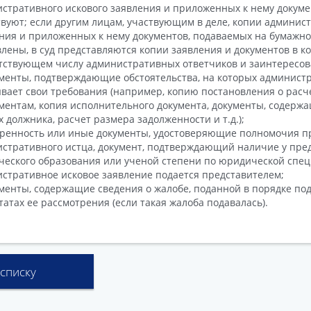
стративного искового заявления и приложенных к нему докумен
твуют; если другим лицам, участвующим в деле, копии админис
ния и приложенных к нему документов, подаваемых на бумажно
лены, в суд представляются копии заявления и документов в ко
тствующем числу административных ответчиков и заинтересов
ументы, подтверждающие обстоятельства, на которых админист
вает свои требования (например, копию постановления о расч
ментам, копия исполнительного документа, документы, содерж
х должника, расчет размера задолженности и т.д.);
еренность или иные документы, удостоверяющие полномочия п
стративного истца, документ, подтверждающий наличие у пре
еского образования или ученой степени по юридической спец
стративное исковое заявление подается представителем;
ументы, содержащие сведения о жалобе, поданной в порядке по
татах ее рассмотрения (если такая жалоба подавалась).
 списку