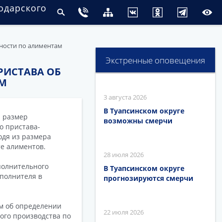
одарского
ности по алиментам
Экстренные оповещения
РИСТАВА ОБ
АМ
3 августа 2026
В Туапсинском округе
и размер
возможны смерчи
о пристава-
одя из размера
те алиментов.
28 июля 2026
полнительного
В Туапсинском округе
сполнителя в
прогнозируются смерчи
ом об определении
22 июля 2026
ого производства по