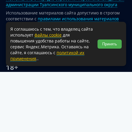
администрации Туапсинского муниципального округа
Использование материалов сайта допустимо в строгом
соответствии с
правилами использования материалов
опубликованных на сайте
Я соглашаюсь с тем, что владелец сайта
При перепечатке и использовании информации ссылка
использует
файлы cookie
для
на источник обязательна.
повышения удобства работы на сайте,
Принять
сервис Яндекс.Метрика. Оставаясь на
Для сайтов и страниц сети Интернет обязательна
сайте, я соглашаюсь с
политикой их
активная гиперссылка на официальный интернет-портал
применения
..
администрации Туапсинского муниципального округа.
18+