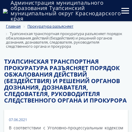
Администрация муниципального
образования Туапсинский
муниципальный округ Краснодарского
края
Главная
Прокуратура разъясняет
Округ
Туапсинская транспортная прокуратура разъясняет порядок
обжалования действий (бездействия) и решений органов
Администрация
дознания, дознавателя, следователя, руководителя
следственного органа и прокурора
Муниципальные закупки
ТУАПСИНСКАЯ ТРАНСПОРТНАЯ
Государственный и муниципальный контроль
ПРОКУРАТУРА РАЗЪЯСНЯЕТ ПОРЯДОК
ОБЖАЛОВАНИЯ ДЕЙСТВИЙ
Муниципальное имущество
(БЕЗДЕЙСТВИЯ) И РЕШЕНИЙ ОРГАНОВ
ДОЗНАНИЯ, ДОЗНАВАТЕЛЯ,
Публичные слушания и общественные обсуждения
СЛЕДОВАТЕЛЯ, РУКОВОДИТЕЛЯ
СЛЕДСТВЕННОГО ОРГАНА И ПРОКУРОРА
Документы
07.06.2021
В соответствии с Уголовно-процессуальным кодексом