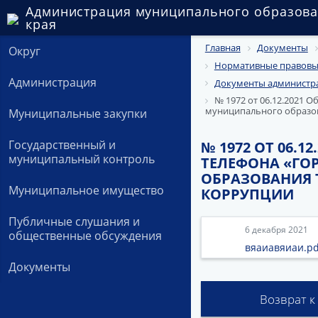
Администрация муниципального образова
края
Главная
Документы
Округ
Нормативные правовые
Администрация
Документы администра
№ 1972 от 06.12.2021 
муниципального образов
Муниципальные закупки
Государственный и
№ 1972 ОТ 06.
муниципальный контроль
ТЕЛЕФОНА «Г
ОБРАЗОВАНИЯ 
Муниципальное имущество
КОРРУПЦИИ
Публичные слушания и
6 декабря 2021
общественные обсуждения
вяаиавяиаи.pd
Документы
Возврат к