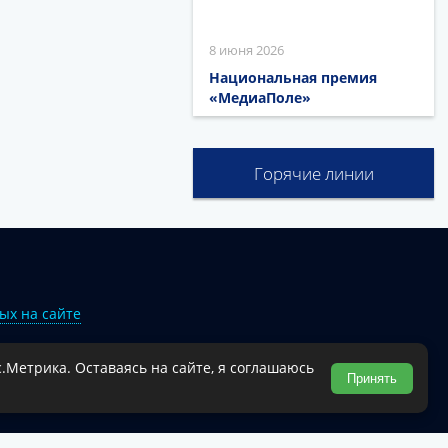
8 июня 2026
Национальная премия
«МедиаПоле»
Горячие линии
ых на сайте
.Метрика. Оставаясь на сайте, я соглашаюсь
Туапсинского муниципального округа.
Принять