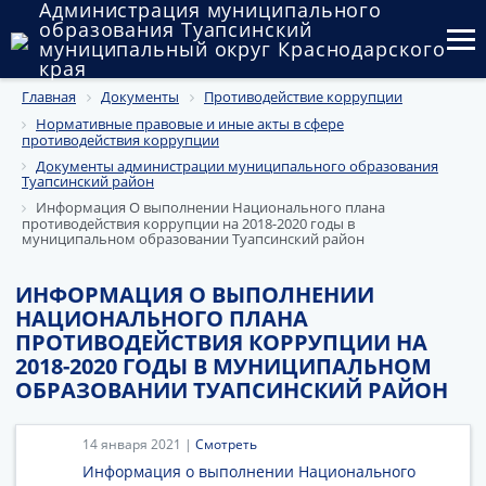
Администрация муниципального
образования Туапсинский
муниципальный округ Краснодарского
края
Главная
Документы
Противодействие коррупции
Округ
Нормативные правовые и иные акты в сфере
противодействия коррупции
Администрация
Документы администрации муниципального образования
Туапсинский район
Муниципальные закупки
Информация О выполнении Национального плана
противодействия коррупции на 2018-2020 годы в
муниципальном образовании Туапсинский район
Государственный и муниципальный контроль
ИНФОРМАЦИЯ О ВЫПОЛНЕНИИ
Муниципальное имущество
НАЦИОНАЛЬНОГО ПЛАНА
ПРОТИВОДЕЙСТВИЯ КОРРУПЦИИ НА
Публичные слушания и общественные обсуждения
2018-2020 ГОДЫ В МУНИЦИПАЛЬНОМ
ОБРАЗОВАНИИ ТУАПСИНСКИЙ РАЙОН
Документы
14 января 2021 |
Смотреть
Информация о выполнении Национального