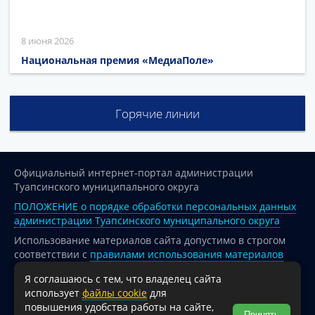
8 июня 2026
Национальная премия «МедиаПоле»
Горячие линии
Официальный интернет-портал администрации
Туапсинского муниципального округа
ПОЛОЖЕНИЕ о порядке обработки персональных данных
администрации Туапсинского муниципального округа
Использование материалов сайта допустимо в строгом
соответствии с
правилами использования материалов
опубликованных на сайте
Я соглашаюсь с тем, что владелец сайта
При перепечатке и использовании информации ссылка
использует
файлы cookie
для
на источник обязательна.
повышения удобства работы на сайте,
Принять