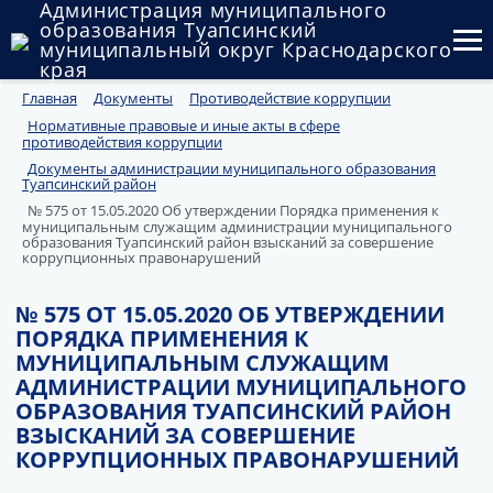
Администрация муниципального
образования Туапсинский
муниципальный округ Краснодарского
края
Главная
Документы
Противодействие коррупции
Округ
Нормативные правовые и иные акты в сфере
противодействия коррупции
Администрация
Документы администрации муниципального образования
Туапсинский район
Муниципальные закупки
№ 575 от 15.05.2020 Об утверждении Порядка применения к
муниципальным служащим администрации муниципального
образования Туапсинский район взысканий за совершение
Государственный и муниципальный контроль
коррупционных правонарушений
Муниципальное имущество
№ 575 ОТ 15.05.2020 ОБ УТВЕРЖДЕНИИ
ПОРЯДКА ПРИМЕНЕНИЯ К
Публичные слушания и общественные обсуждения
МУНИЦИПАЛЬНЫМ СЛУЖАЩИМ
АДМИНИСТРАЦИИ МУНИЦИПАЛЬНОГО
Документы
ОБРАЗОВАНИЯ ТУАПСИНСКИЙ РАЙОН
ВЗЫСКАНИЙ ЗА СОВЕРШЕНИЕ
КОРРУПЦИОННЫХ ПРАВОНАРУШЕНИЙ