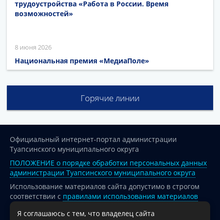
трудоустройства «Работа в России. Время
возможностей»
8 июня 2026
Национальная премия «МедиаПоле»
Горячие линии
Официальный интернет-портал администрации
Туапсинского муниципального округа
ПОЛОЖЕНИЕ о порядке обработки персональных данных
администрации Туапсинского муниципального округа
Использование материалов сайта допустимо в строгом
соответствии с
правилами использования материалов
опубликованных на сайте
Я соглашаюсь с тем, что владелец сайта
При перепечатке и использовании информации ссылка