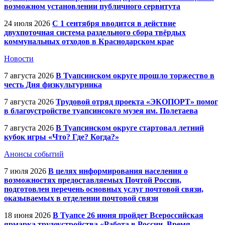
возможном установлении публичного сервитута
24 июля 2026
С 1 сентября вводится в действие
двухпоточная система раздельного сбора твёрдых
коммунальных отходов в Краснодарском крае
Новости
7 августа 2026
В Туапсинском округе прошло торжество в
честь Дня физкультурника
7 августа 2026
Трудовой отряд проекта «ЭКОПОРТ» помог
в благоустройстве туапсинсокго музея им. Полетаева
7 августа 2026
В Туапсинском округе стартовал летний
кубок игры «Что? Где? Когда?»
Анонсы событий
7 июля 2026
В целях информирования населения о
возможностях предоставляемых Почтой России,
подготовлен перечень основных услуг почтовой связи,
оказываемых в отделении почтовой связи
18 июня 2026
В Туапсе 26 июня пройдет Всероссийская
ярмарка трудоустройства «Работа в России. Время