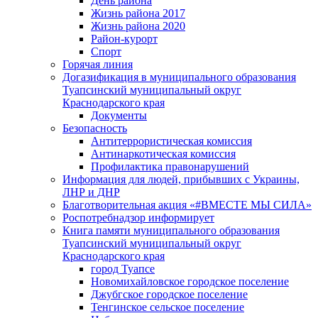
День района
Жизнь района 2017
Жизнь района 2020
Район-курорт
Спорт
Горячая линия
Догазификация в муниципального образования
Туапсинский муниципальный округ
Краснодарского края
Документы
Безопасность
Антитеррористическая комиссия
Антинаркотическая комиссия
Профилактика правонарушений
Информация для людей, прибывших с Украины,
ЛНР и ДНР
Благотворительная акция «#ВМЕСТЕ МЫ СИЛА»
Роспотребнадзор информирует
Книга памяти муниципального образования
Туапсинский муниципальный округ
Краснодарского края
город Туапсе
Новомихайловское городское поселение
Джубгское городское поселение
Тенгинское сельское поселение