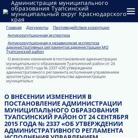
Администрация муниципального
образования Туапсинский
муниципальный округ Краснодарского
края
Главная
Документы
Противодействие коррупции
Округ
Антикоррупционная экспертиза
Администрация
Антикоррупционная и независимая экспертиза
административных регламентов администрации МО
Туапсинский район
Муниципальные закупки
О внесении изменения в постановление администрации
муниципального образования Туапсинский район от 24
сентября 2015 года № 2337 «Об утверждении
Государственный и муниципальный контроль
административного регламента исполнения управлением
архитектуры и градостроительства администрации
муниципальн
Муниципальное имущество
О ВНЕСЕНИИ ИЗМЕНЕНИЯ В
Публичные слушания и общественные обсуждения
ПОСТАНОВЛЕНИЕ АДМИНИСТРАЦИИ
МУНИЦИПАЛЬНОГО ОБРАЗОВАНИЯ
Документы
ТУАПСИНСКИЙ РАЙОН ОТ 24 СЕНТЯБРЯ
2015 ГОДА № 2337 «ОБ УТВЕРЖДЕНИИ
АДМИНИСТРАТИВНОГО РЕГЛАМЕНТА
ИСПОЛНЕНИЯ УПРАВЛЕНИЕМ