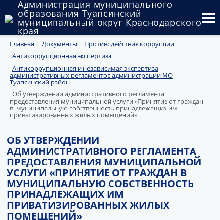
Администрация муниципального
образования Туапсинский
муниципальный округ Краснодарского
края
Главная
Документы
Противодействие коррупции
Округ
Антикоррупционная экспертиза
Администрация
Антикоррупционная и независимая экспертиза
административных регламентов администрации МО
Туапсинский район
Муниципальные закупки
Об утверждении административного регламента
предоставления муниципальной услуги «Принятие от граждан
в муниципальную собственность принадлежащих им
Государственный и муниципальный контроль
приватизированных жилых помещений»
Муниципальное имущество
ОБ УТВЕРЖДЕНИИ
АДМИНИСТРАТИВНОГО РЕГЛАМЕНТА
Публичные слушания и общественные обсуждения
ПРЕДОСТАВЛЕНИЯ МУНИЦИПАЛЬНОЙ
УСЛУГИ «ПРИНЯТИЕ ОТ ГРАЖДАН В
Документы
МУНИЦИПАЛЬНУЮ СОБСТВЕННОСТЬ
ПРИНАДЛЕЖАЩИХ ИМ
ПРИВАТИЗИРОВАННЫХ ЖИЛЫХ
ПОМЕЩЕНИЙ»