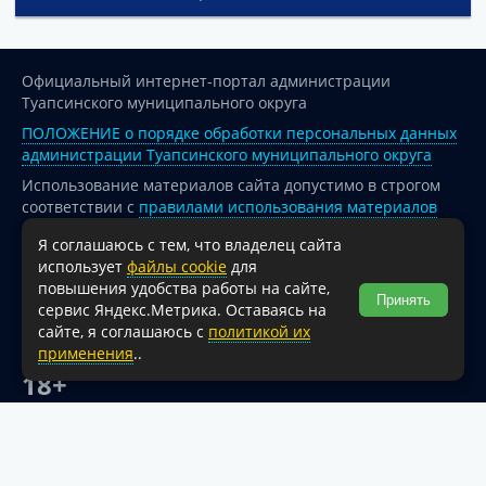
Официальный интернет-портал администрации
Туапсинского муниципального округа
ПОЛОЖЕНИЕ о порядке обработки персональных данных
администрации Туапсинского муниципального округа
Использование материалов сайта допустимо в строгом
соответствии с
правилами использования материалов
опубликованных на сайте
Я соглашаюсь с тем, что владелец сайта
При перепечатке и использовании информации ссылка
использует
файлы cookie
для
на источник обязательна.
повышения удобства работы на сайте,
Принять
сервис Яндекс.Метрика. Оставаясь на
Для сайтов и страниц сети Интернет обязательна
сайте, я соглашаюсь с
политикой их
активная гиперссылка на официальный интернет-портал
применения
..
администрации Туапсинского муниципального округа.
18+