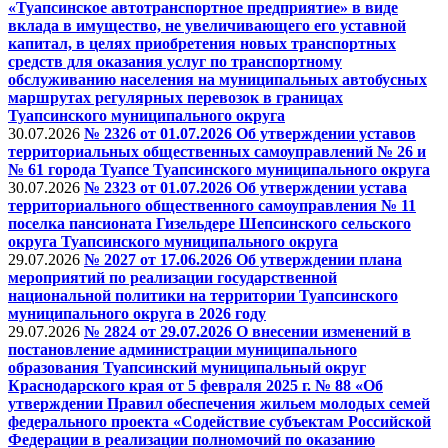
«Туапсинское автотранспортное предприятие» в виде
вклада в имущество, не увеличивающего его уставной
капитал, в целях приобретения новых транспортных
средств для оказания услуг по транспортному
обслуживанию населения на муниципальных автобусных
маршрутах регулярных перевозок в границах
Туапсинского муниципального округа
30.07.2026
№ 2326 от 01.07.2026 Об утверждении уставов
территориальных общественных самоуправлений № 26 и
№ 61 города Туапсе Туапсинского муниципального округа
30.07.2026
№ 2323 от 01.07.2026 Об утверждении устава
территориального общественного самоуправления № 11
поселка пансионата Гизельдере Шепсинского сельского
округа Туапсинского муниципального округа
29.07.2026
№ 2027 от 17.06.2026 Об утверждении плана
мероприятий по реализации государственной
национальной политики на территории Туапсинского
муниципального округа в 2026 году
29.07.2026
№ 2824 от 29.07.2026 О внесении изменений в
постановление администрации муниципального
образования Туапсинский муниципальный округ
Краснодарского края от 5 февраля 2025 г. № 88 «Об
утверждении Правил обеспечения жильем молодых семей
федерального проекта «Содействие субъектам Российской
Федерации в реализации полномочий по оказанию