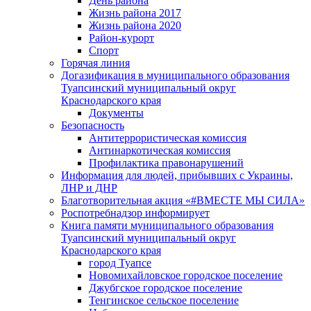
День района
Жизнь района 2017
Жизнь района 2020
Район-курорт
Спорт
Горячая линия
Догазификация в муниципального образования
Туапсинский муниципальный округ
Краснодарского края
Документы
Безопасность
Антитеррористическая комиссия
Антинаркотическая комиссия
Профилактика правонарушений
Информация для людей, прибывших с Украины,
ЛНР и ДНР
Благотворительная акция «#ВМЕСТЕ МЫ СИЛА»
Роспотребнадзор информирует
Книга памяти муниципального образования
Туапсинский муниципальный округ
Краснодарского края
город Туапсе
Новомихайловское городское поселение
Джубгское городское поселение
Тенгинское сельское поселение