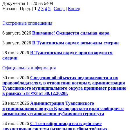
Документы 1 - 20 из 6409
Начало | Пред. |
1
2
3
4
5
|
След.
|
Конец
Экстренные оповещения
6 августа 2026
Внимание! Ожидается сильная жара
3 августа 2026
В Туапсинском округе возможны смерчи
28 июля 2026
В Туапсинском округе прогнозируются
смерчи
Официальная информация
30 июля 2026
Сведения об объектах недвижимости и их
правообладателях, в отношении которых, администрация
Туапсинского муниципального округа принимает решение
в рамках 518-ФЗ от 30.12.2020г.
28 июля 2026
Администрация Туапсинского
муниципального округа Краснодарского края сообщает о
возможном установлении публичного сервитута
24 июля 2026
С 1 сентября вводится в действие
двухпоточная система раздельного сбора твёрдых