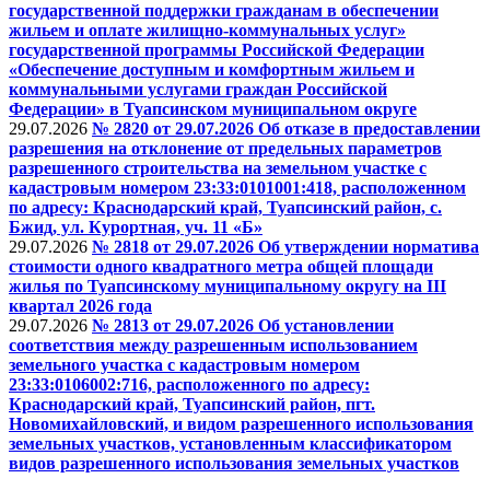
государственной поддержки гражданам в обеспечении
жильем и оплате жилищно-коммунальных услуг»
государственной программы Российской Федерации
«Обеспечение доступным и комфортным жильем и
коммунальными услугами граждан Российской
Федерации» в Туапсинском муниципальном округе
29.07.2026
№ 2820 от 29.07.2026 Об отказе в предоставлении
разрешения на отклонение от предельных параметров
разрешенного строительства на земельном участке с
кадастровым номером 23:33:0101001:418, расположенном
по адресу: Краснодарский край, Туапсинский район, с.
Бжид, ул. Курортная, уч. 11 «Б»
29.07.2026
№ 2818 от 29.07.2026 Об утверждении норматива
стоимости одного квадратного метра общей площади
жилья по Туапсинскому муниципальному округу на III
квартал 2026 года
29.07.2026
№ 2813 от 29.07.2026 Об установлении
соответствия между разрешенным использованием
земельного участка с кадастровым номером
23:33:0106002:716, расположенного по адресу:
Краснодарский край, Туапсинский район, пгт.
Новомихайловский, и видом разрешенного использования
земельных участков, установленным классификатором
видов разрешенного использования земельных участков