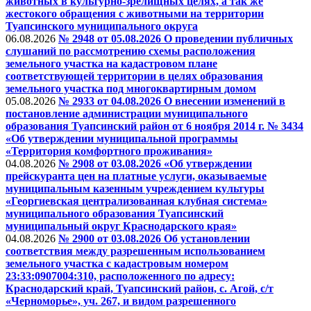
животных в культурно-зрелищных целях, а так же
жестокого обращения с животными на территории
Туапсинского муниципального округа
06.08.2026
№ 2948 от 05.08.2026 О проведении публичных
слушаний по рассмотрению схемы расположения
земельного участка на кадастровом плане
соответствующей территории в целях образования
земельного участка под многоквартирным домом
05.08.2026
№ 2933 от 04.08.2026 О внесении изменений в
постановление администрации муниципального
образования Туапсинский район от 6 ноября 2014 г. № 3434
«Об утверждении муниципальной программы
«Территория комфортного проживания»
04.08.2026
№ 2908 от 03.08.2026 «Об утверждении
прейскуранта цен на платные услуги, оказываемые
муниципальным казенным учреждением культуры
«Георгиевская централизованная клубная система»
муниципального образования Туапсинский
муниципальный округ Краснодарского края»
04.08.2026
№ 2900 от 03.08.2026 Об установлении
соответствия между разрешенным использованием
земельного участка с кадастровым номером
23:33:0907004:310, расположенного по адресу:
Краснодарский край, Туапсинский район, с. Агой, с/т
«Черноморье», уч. 267, и видом разрешенного