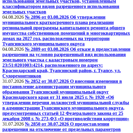
использования земельных участков, установленным
классификатором видов разрешенного использования
земельных участков
04.08.2026
№ 2896 от 03.08.2026 Об утверждении
муниципального краткосрочного плана реализации
региональной программы капитального ремонта общего
имущества собственников помещений в многоквартирных
домах на 2027 год, расположенных на территории
Туапсинского муниципального округа
04.08.2026
№ 2889 от 03.08.2026 Об отказе в предоставлении
разрешения на условно разрешенный вид использования
земельного участка с кадастровым номером
23:51:0201003:4214, расположенного по адресу:
Краснодарский край, Туапсинский район, г. Туапсе, ул.
Судоремонтников
31.07.2026
№ 2852 от 30.07.2026 О внесении изменения в
постановление администрации муниципального
образования Туапсинский муниципальный округ
Краснодарского края от 31 июля 2025 г. № 1920 «Об
утверждении перечня должностей муниципальной службы
в администрации Туапсинского муниципального округа,
предусмотренных статьей 12 Федерального закона от 25
декабря 2008 г. № 273-ФЗ «О противодействии коррупции»
31.07.2026
№ 2850 от 30.07.2026 О предоставлении
разрешения на отключение от предельных параметров