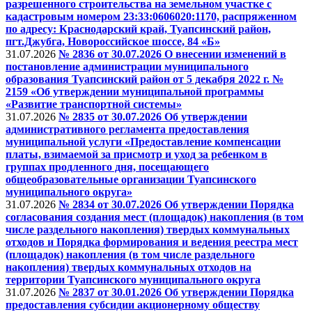
разрешенного строительства на земельном участке с
кадастровым номером 23:33:0606020:1170, распряженном
по адресу: Краснодарский край, Туапсинский район,
пгт.Джубга, Новороссийское шоссе, 84 «Б»
31.07.2026
№ 2836 от 30.07.2026 О внесении изменений в
постановление администрации муниципального
образования Туапсинский район от 5 декабря 2022 г. №
2159 «Об утверждении муниципальной программы
«Развитие транспортной системы»
31.07.2026
№ 2835 от 30.07.2026 Об утверждении
административного регламента предоставления
муниципальной услуги «Предоставление компенсации
платы, взимаемой за присмотр и уход за ребенком в
группах продленного дня, посещающего
общеобразовательные организации Туапсинского
муниципального округа»
31.07.2026
№ 2834 от 30.07.2026 Об утверждении Порядка
согласования создания мест (площадок) накопления (в том
числе раздельного накопления) твердых коммунальных
отходов и Порядка формирования и ведения реестра мест
(площадок) накопления (в том числе раздельного
накопления) твердых коммунальных отходов на
территории Туапсинского муниципального округа
31.07.2026
№ 2837 от 30.01.2026 Об утверждении Порядка
предоставления субсидии акционерному обществу