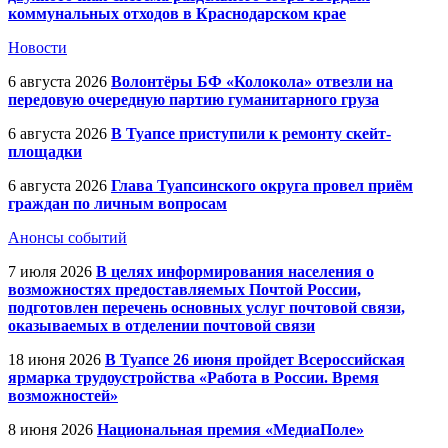
коммунальных отходов в Краснодарском крае
Новости
6 августа 2026
Волонтёры БФ «Колокола» отвезли на
передовую очередную партию гуманитарного груза
6 августа 2026
В Туапсе приступили к ремонту скейт-
площадки
6 августа 2026
Глава Туапсинского округа провел приём
граждан по личным вопросам
Анонсы событий
7 июля 2026
В целях информирования населения о
возможностях предоставляемых Почтой России,
подготовлен перечень основных услуг почтовой связи,
оказываемых в отделении почтовой связи
18 июня 2026
В Туапсе 26 июня пройдет Всероссийская
ярмарка трудоустройства «Работа в России. Время
возможностей»
8 июня 2026
Национальная премия «МедиаПоле»