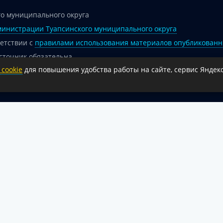
о муниципального округа
инистрации Туапсинского муниципального округа
ветствии с
правилами использования материалов опубликованн
сточник обязательна.
cookie
для повышения удобства работы на сайте, сервис Яндекс
 гиперссылка на официальный интернет-портал администрации 