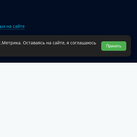
ых на сайте
.Метрика. Оставаясь на сайте, я соглашаюсь
Туапсинского муниципального округа.
Принять