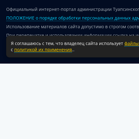
Официальный интернет-портал администрации Туапсинског
ПОЛОЖЕНИЕ о порядке обработки персональных данных адм
Использование материалов сайта допустимо в строгом соот
При перепечатке и использовании информации ссылка на и
Я соглашаюсь с тем, что владелец сайта использует
файлы 
Для сайтов и страниц сети Интернет обязательна активная
с
политикой их применения
..
18+