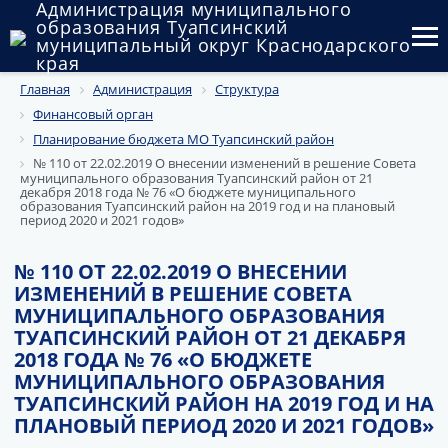
Администрация муниципального
образования Туапсинский
муниципальный округ Краснодарского
края
Главная
Администрация
Структура
Округ
Финансовый орган
Администрация
Планирование бюджета МО Туапсинский район
№ 110 от 22.02.2019 О внесении изменений в решение Совета
муниципального образования Туапсинский район от 21
Муниципальные закупки
декабря 2018 года № 76 «О бюджете муниципального
образования Туапсинский район на 2019 год и на плановый
период 2020 и 2021 годов»
Государственный и муниципальный контроль
№ 110 ОТ 22.02.2019 О ВНЕСЕНИИ
Муниципальное имущество
ИЗМЕНЕНИЙ В РЕШЕНИЕ СОВЕТА
МУНИЦИПАЛЬНОГО ОБРАЗОВАНИЯ
Публичные слушания и общественные обсуждения
ТУАПСИНСКИЙ РАЙОН ОТ 21 ДЕКАБРЯ
2018 ГОДА № 76 «О БЮДЖЕТЕ
Документы
МУНИЦИПАЛЬНОГО ОБРАЗОВАНИЯ
ТУАПСИНСКИЙ РАЙОН НА 2019 ГОД И НА
ПЛАНОВЫЙ ПЕРИОД 2020 И 2021 ГОДОВ»