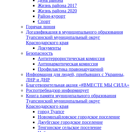
День района
Жизнь района 2017
Жизнь района 2020
Район-курорт
Спорт
Горячая линия
Догазификация в муниципального образования
Туапсинский муниципальный округ
Краснодарского края
Документы
Безопасность
Антитеррористическая комиссия
Антинаркотическая комиссия
Профилактика правонарушений
Информация для людей, прибывших с Украины,
ЛНР и ДНР
Благотворительная акция «#ВМЕСТЕ МЫ СИЛА»
Роспотребнадзор информирует
Книга памяти муниципального образования
Туапсинский муниципальный округ
Краснодарского края
город Туапсе
Новомихайловское городское поселение
Джубгское городское поселение
Тенгинское сельское поселение