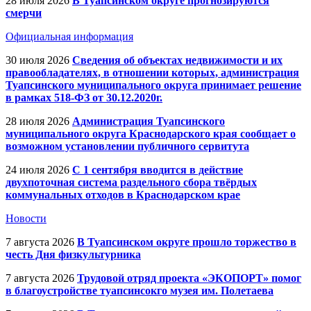
28 июля 2026
В Туапсинском округе прогнозируются
смерчи
Официальная информация
30 июля 2026
Сведения об объектах недвижимости и их
правообладателях, в отношении которых, администрация
Туапсинского муниципального округа принимает решение
в рамках 518-ФЗ от 30.12.2020г.
28 июля 2026
Администрация Туапсинского
муниципального округа Краснодарского края сообщает о
возможном установлении публичного сервитута
24 июля 2026
С 1 сентября вводится в действие
двухпоточная система раздельного сбора твёрдых
коммунальных отходов в Краснодарском крае
Новости
7 августа 2026
В Туапсинском округе прошло торжество в
честь Дня физкультурника
7 августа 2026
Трудовой отряд проекта «ЭКОПОРТ» помог
в благоустройстве туапсинсокго музея им. Полетаева