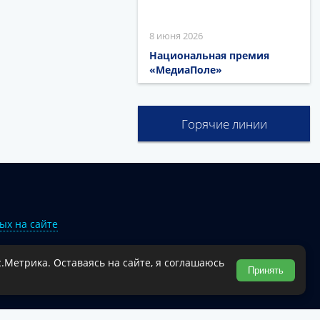
8 июня 2026
Национальная премия
«МедиаПоле»
Горячие линии
ых на сайте
.Метрика. Оставаясь на сайте, я соглашаюсь
Туапсинского муниципального округа.
Принять