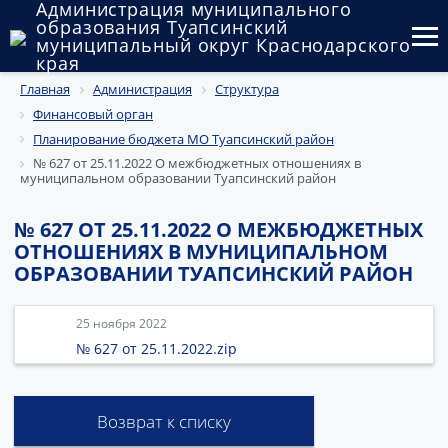
Администрация муниципального
образования Туапсинский
муниципальный округ Краснодарского
края
Главная
Администрация
Структура
Округ
Финансовый орган
Администрация
Планирование бюджета МО Туапсинский район
№ 627 от 25.11.2022 О межбюджетных отношениях в
муниципальном образовании Туапсинский район
Муниципальные закупки
Государственный и муниципальный контроль
№ 627 ОТ 25.11.2022 О МЕЖБЮДЖЕТНЫХ
ОТНОШЕНИЯХ В МУНИЦИПАЛЬНОМ
Муниципальное имущество
ОБРАЗОВАНИИ ТУАПСИНСКИЙ РАЙОН
Публичные слушания и общественные обсуждения
25 ноября 2022
№ 627 от 25.11.2022.zip
Документы
Возврат к списку