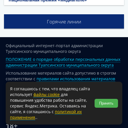
Горячие линии
Официальный интернет-портал администрации
Туапсинского муниципального округа
ПОЛОЖЕНИЕ о порядке обработки персональных данных
администрации Туапсинского муниципального округа
Использование материалов сайта допустимо в строгом
соответствии с
правилами использования материалов
опубликованных на сайте
Я соглашаюсь с тем, что владелец сайта
При перепечатке и использовании информации ссылка
использует
файлы cookie
для
на источник обязательна.
повышения удобства работы на сайте,
Принять
сервис Яндекс.Метрика. Оставаясь на
Для сайтов и страниц сети Интернет обязательна
сайте, я соглашаюсь с
политикой их
активная гиперссылка на официальный интернет-портал
применения
..
администрации Туапсинского муниципального округа.
18+