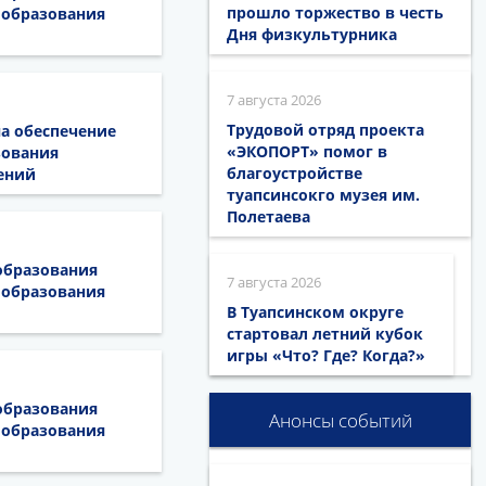
прошло торжество в честь
 образования
Дня физкультурника
7 августа 2026
Трудовой отряд проекта
на обеспечение
«ЭКОПОРТ» помог в
зования
благоустройстве
ений
туапсинсокго музея им.
Полетаева
образования
7 августа 2026
 образования
В Туапсинском округе
стартовал летний кубок
игры «Что? Где? Когда?»
образования
Анонсы событий
 образования