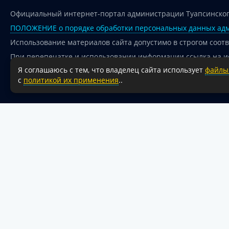
Официальный интернет-портал администрации Туапсинског
ПОЛОЖЕНИЕ о порядке обработки персональных данных адм
Использование материалов сайта допустимо в строгом соот
При перепечатке и использовании информации ссылка на и
Я соглашаюсь с тем, что владелец сайта использует
файлы 
Для сайтов и страниц сети Интернет обязательна активная
с
политикой их применения
..
18+