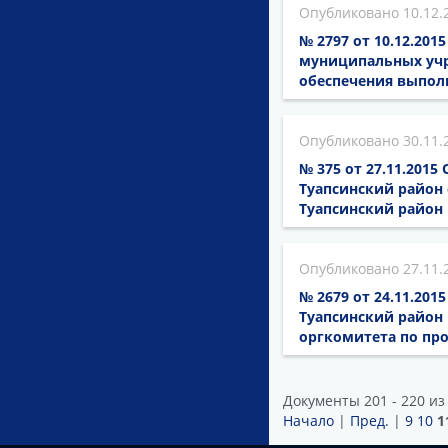
10.12.
№ 2797 от 10.12.20
муниципальных учр
обеспечения выпол
30.11.
№ 375 от 27.11.201
Туапсинский район 
Туапсинский район 
27.11.
№ 2679 от 24.11.20
Туапсинский район 
оргкомитета по пр
Документы 201 - 220 из
Начало
|
Пред.
|
9
10
1