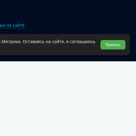
ых на сайте
.Метрика. Оставаясь на сайте, я соглашаюсь
Туапсинского муниципального округа.
Принять