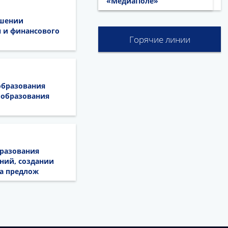
«МедиаПоле»
ошении
 и финансового
Горячие линии
образования
 образования
бразования
ний, создании
та предлож