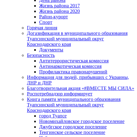
День района
Жизнь района 2017
Жизнь района 2020
Район-курорт
Спорт
Горячая линия
Догазификация в муниципального образования
Туапсинский муниципальный округ
Краснодарского края
Документы
Безопасность
Антитеррористическая комиссия
Антинаркотическая комиссия
Профилактика правонарушений
Информация для людей, прибывших с Украины,
ЛНР и ДНР
Благотворительная акция «#ВМЕСТЕ МЫ СИЛА»
Роспотребнадзор информирует
Книга памяти муниципального образования
Туапсинский муниципальный округ
Краснодарского края
город Туапсе
Новомихайловское городское поселение
Джубгское городское поселение
Тенгинское сельское поселение