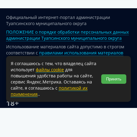
Официальный интернет-портал администрации
Туапсинского муниципального округа
ПОЛОЖЕНИЕ о порядке обработки персональных данных
администрации Туапсинского муниципального округа
Использование материалов сайта допустимо в строгом
соответствии с
правилами использования материалов
опубликованных на сайте
Я соглашаюсь с тем, что владелец сайта
При перепечатке и использовании информации ссылка
использует
файлы cookie
для
на источник обязательна.
повышения удобства работы на сайте,
Принять
сервис Яндекс.Метрика. Оставаясь на
Для сайтов и страниц сети Интернет обязательна
сайте, я соглашаюсь с
политикой их
активная гиперссылка на официальный интернет-портал
применения
..
администрации Туапсинского муниципального округа.
18+