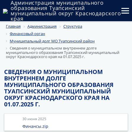
Администрация муниципального
образования Туапсинский
муниципальный округ Краснодарского
края
Главная
Администрация
Структура
Округ
Финансовый орган
Администрация
Муниципальный долг МО Туапсинский район
Сведения о муниципальном внутреннем долге
муниципального образования Туапсинский муниципальный
Муниципальные закупки
округ Краснодарского края на 01.07.2025 г.
Государственный и муниципальный контроль
СВЕДЕНИЯ О МУНИЦИПАЛЬНОМ
ВНУТРЕННЕМ ДОЛГЕ
Муниципальное имущество
МУНИЦИПАЛЬНОГО ОБРАЗОВАНИЯ
ТУАПСИНСКИЙ МУНИЦИПАЛЬНЫЙ
Публичные слушания и общественные обсуждения
ОКРУГ КРАСНОДАРСКОГО КРАЯ НА
01.07.2025 Г.
Документы
30 июня 2025
Финансы.zip