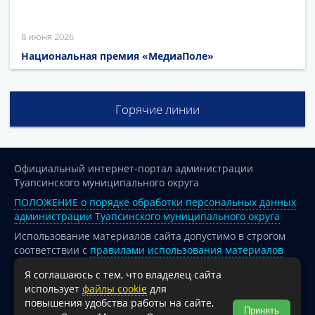
8 июня 2026
Национальная премия «МедиаПоле»
Горячие линии
Официальный интернет-портал администрации
Туапсинского муниципального округа
ПОЛОЖЕНИЕ о порядке обработки персональных данных
администрации Туапсинского муниципального округа
Использование материалов сайта допустимо в строгом
соответствии с
правилами использования материалов
опубликованных на сайте
Я соглашаюсь с тем, что владелец сайта
При перепечатке и использовании информации ссылка
использует
файлы cookie
для
на источник обязательна.
повышения удобства работы на сайте,
Принять