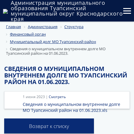
Администрация муниципального
образования Туапсинский
муниципальный округ Краснодарского
края
Главная
Администрация
Структура
Округ
Финансовый орган
Администрация
Муниципальный долг МО Туапсинский район
Сведения о муниципальном внутреннем долге МО
Туапсинский район на 01.06.2023.
Муниципальные закупки
Государственный и муниципальный контроль
СВЕДЕНИЯ О МУНИЦИПАЛЬНОМ
ВНУТРЕННЕМ ДОЛГЕ МО ТУАПСИНСКИЙ
Муниципальное имущество
РАЙОН НА 01.06.2023.
Публичные слушания и общественные обсуждения
1 июня 2023 |
Смотреть
Сведения о муниципальном внутреннем долге
Документы
МО Туапсинский район на 01.06.2023.xls
Возврат к списку