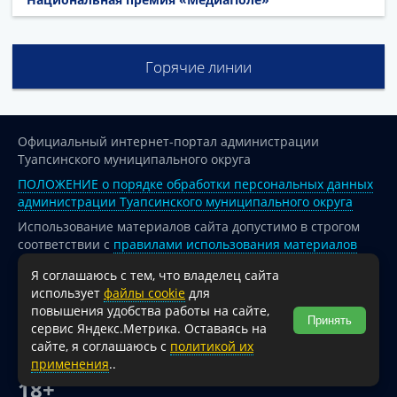
Горячие линии
Официальный интернет-портал администрации
Туапсинского муниципального округа
ПОЛОЖЕНИЕ о порядке обработки персональных данных
администрации Туапсинского муниципального округа
Использование материалов сайта допустимо в строгом
соответствии с
правилами использования материалов
опубликованных на сайте
Я соглашаюсь с тем, что владелец сайта
При перепечатке и использовании информации ссылка
использует
файлы cookie
для
на источник обязательна.
повышения удобства работы на сайте,
Принять
сервис Яндекс.Метрика. Оставаясь на
Для сайтов и страниц сети Интернет обязательна
сайте, я соглашаюсь с
политикой их
активная гиперссылка на официальный интернет-портал
применения
..
администрации Туапсинского муниципального округа.
18+