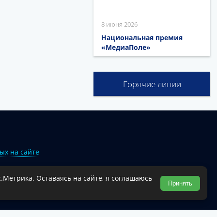
8 июня 2026
Национальная премия
«МедиаПоле»
Горячие линии
ых на сайте
.Метрика. Оставаясь на сайте, я соглашаюсь
Туапсинского муниципального округа.
Принять