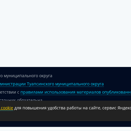
о муниципального округа
инистрации Туапсинского муниципального округа
ветствии с
правилами использования материалов опубликованн
сточник обязательна.
cookie
для повышения удобства работы на сайте, сервис Яндекс
 гиперссылка на официальный интернет-портал администрации 