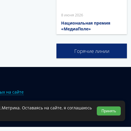
8 июня 2026
Национальная премия
«МедиаПоле»
Горячие линии
ых на сайте
.Метрика. Оставаясь на сайте, я соглашаюсь
Туапсинского муниципального округа.
Принять