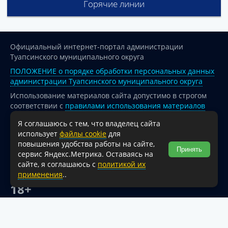
Горячие линии
Официальный интернет-портал администрации
Туапсинского муниципального округа
ПОЛОЖЕНИЕ о порядке обработки персональных данных
администрации Туапсинского муниципального округа
Использование материалов сайта допустимо в строгом
соответствии с
правилами использования материалов
опубликованных на сайте
Я соглашаюсь с тем, что владелец сайта
При перепечатке и использовании информации ссылка
использует
файлы cookie
для
на источник обязательна.
повышения удобства работы на сайте,
Принять
сервис Яндекс.Метрика. Оставаясь на
Для сайтов и страниц сети Интернет обязательна
сайте, я соглашаюсь с
политикой их
активная гиперссылка на официальный интернет-портал
применения
..
администрации Туапсинского муниципального округа.
18+