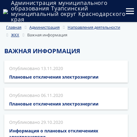
Администрация муниципального
образования Туапсинский
муниципальный округ Краснодарского
края
Главная
Администрация
Направления деятельности
Округ
ЖКХ
Важная информация
Администрация
ВАЖНАЯ ИНФОРМАЦИЯ
Муниципальные закупки
13.11.2020
Государственный и муниципальный контроль
Плановые отключения электроэнергии
Муниципальное имущество
06.11.2020
Публичные слушания и общественные обсуждения
Плановые отключения электроэнергии
Документы
29.10.2020
Информация о плановых отключениях
электроэнергии