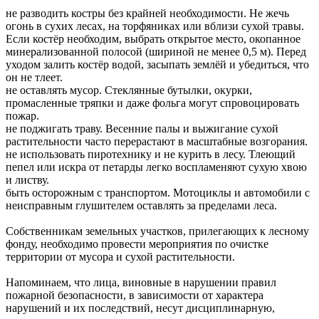
не разводить костры без крайней необходимости. Не жечь
огонь в сухих лесах, на торфяниках или вблизи сухой травы.
Если костёр необходим, выбрать открытое место, окопанное
минерализованной полосой (шириной не менее 0,5 м). Перед
уходом залить костёр водой, засыпать землёй и убедиться, что
он не тлеет.
не оставлять мусор. Стеклянные бутылки, окурки,
промасленные тряпки и даже фольга могут спровоцировать
пожар.
не поджигать траву. Весенние палы и выжигание сухой
растительности часто перерастают в масштабные возгорания.
не использовать пиротехнику и не курить в лесу. Тлеющий
пепел или искра от петарды легко воспламеняют сухую хвою
и листву.
быть осторожным с транспортом. Мотоциклы и автомобили с
неисправным глушителем оставлять за пределами леса.
Собственникам земельных участков, прилегающих к лесному
фонду, необходимо провести мероприятия по очистке
территории от мусора и сухой растительности.
Напоминаем, что лица, виновные в нарушении правил
пожарной безопасности, в зависимости от характера
нарушений и их последствий, несут дисциплинарную,