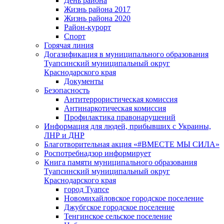
День района
Жизнь района 2017
Жизнь района 2020
Район-курорт
Спорт
Горячая линия
Догазификация в муниципального образования
Туапсинский муниципальный округ
Краснодарского края
Документы
Безопасность
Антитеррористическая комиссия
Антинаркотическая комиссия
Профилактика правонарушений
Информация для людей, прибывших с Украины,
ЛНР и ДНР
Благотворительная акция «#ВМЕСТЕ МЫ СИЛА»
Роспотребнадзор информирует
Книга памяти муниципального образования
Туапсинский муниципальный округ
Краснодарского края
город Туапсе
Новомихайловское городское поселение
Джубгское городское поселение
Тенгинское сельское поселение