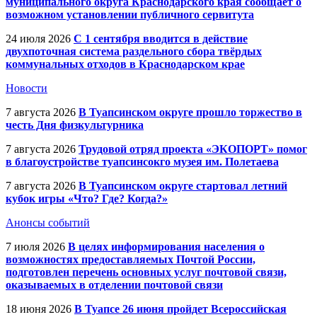
муниципального округа Краснодарского края сообщает о
возможном установлении публичного сервитута
24 июля 2026
С 1 сентября вводится в действие
двухпоточная система раздельного сбора твёрдых
коммунальных отходов в Краснодарском крае
Новости
7 августа 2026
В Туапсинском округе прошло торжество в
честь Дня физкультурника
7 августа 2026
Трудовой отряд проекта «ЭКОПОРТ» помог
в благоустройстве туапсинсокго музея им. Полетаева
7 августа 2026
В Туапсинском округе стартовал летний
кубок игры «Что? Где? Когда?»
Анонсы событий
7 июля 2026
В целях информирования населения о
возможностях предоставляемых Почтой России,
подготовлен перечень основных услуг почтовой связи,
оказываемых в отделении почтовой связи
18 июня 2026
В Туапсе 26 июня пройдет Всероссийская