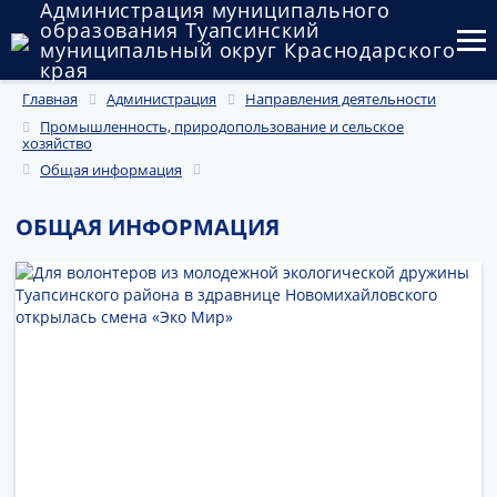
Администрация муниципального
образования Туапсинский
муниципальный округ Краснодарского
края
Главная
Администрация
Направления деятельности
Округ
Промышленность, природопользование и сельское
хозяйство
Администрация
Общая информация
Муниципальные закупки
ОБЩАЯ ИНФОРМАЦИЯ
Государственный и муниципальный контроль
Муниципальное имущество
Публичные слушания и общественные обсуждения
Документы