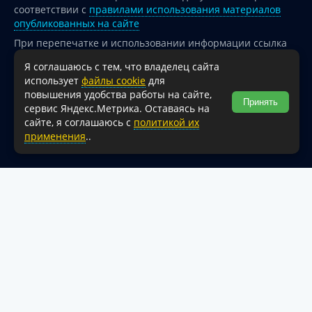
соответствии с
правилами использования материалов
опубликованных на сайте
При перепечатке и использовании информации ссылка
на источник обязательна.
Я соглашаюсь с тем, что владелец сайта
Для сайтов и страниц сети Интернет обязательна
использует
файлы cookie
для
активная гиперссылка на официальный интернет-портал
повышения удобства работы на сайте,
Принять
администрации Туапсинского муниципального округа.
сервис Яндекс.Метрика. Оставаясь на
18+
сайте, я соглашаюсь с
политикой их
применения
..