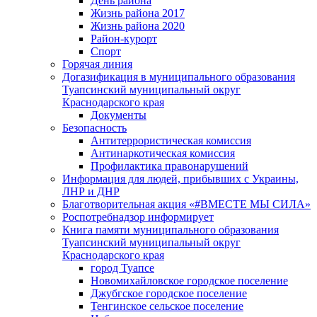
День района
Жизнь района 2017
Жизнь района 2020
Район-курорт
Спорт
Горячая линия
Догазификация в муниципального образования
Туапсинский муниципальный округ
Краснодарского края
Документы
Безопасность
Антитеррористическая комиссия
Антинаркотическая комиссия
Профилактика правонарушений
Информация для людей, прибывших с Украины,
ЛНР и ДНР
Благотворительная акция «#ВМЕСТЕ МЫ СИЛА»
Роспотребнадзор информирует
Книга памяти муниципального образования
Туапсинский муниципальный округ
Краснодарского края
город Туапсе
Новомихайловское городское поселение
Джубгское городское поселение
Тенгинское сельское поселение