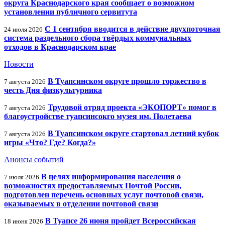
округа Краснодарского края сообщает о возможном
установлении публичного сервитута
С 1 сентября вводится в действие двухпоточная
24 июля 2026
система раздельного сбора твёрдых коммунальных
отходов в Краснодарском крае
Новости
В Туапсинском округе прошло торжество в
7 августа 2026
честь Дня физкультурника
Трудовой отряд проекта «ЭКОПОРТ» помог в
7 августа 2026
благоустройстве туапсинсокго музея им. Полетаева
В Туапсинском округе стартовал летний кубок
7 августа 2026
игры «Что? Где? Когда?»
Анонсы событий
В целях информирования населения о
7 июля 2026
возможностях предоставляемых Почтой России,
подготовлен перечень основных услуг почтовой связи,
оказываемых в отделении почтовой связи
В Туапсе 26 июня пройдет Всероссийская
18 июня 2026