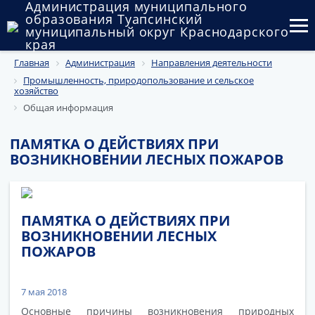
Администрация муниципального
образования Туапсинский
муниципальный округ Краснодарского
края
Главная
Администрация
Направления деятельности
Округ
Промышленность, природопользование и сельское
хозяйство
Администрация
Общая информация
Муниципальные закупки
ПАМЯТКА О ДЕЙСТВИЯХ ПРИ
ВОЗНИКНОВЕНИИ ЛЕСНЫХ ПОЖАРОВ
Государственный и муниципальный контроль
Муниципальное имущество
ПАМЯТКА О ДЕЙСТВИЯХ ПРИ
Публичные слушания и общественные обсуждения
ВОЗНИКНОВЕНИИ ЛЕСНЫХ
ПОЖАРОВ
Документы
7 мая 2018
Основные причины возникновения природных