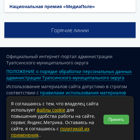
Национальная премия «МедиаПоле»
Горячие линии
Официальный интернет-портал администрации
Туапсинского муниципального округа
ПОЛОЖЕНИЕ о порядке обработки персональных данных
администрации Туапсинского муниципального округа
Использование материалов сайта допустимо в строгом
соответствии с
правилами использования материалов
опубликованных на сайте
Я соглашаюсь с тем, что владелец сайта
При перепечатке и использовании информации ссылка
использует
файлы cookie
для
на источник обязательна.
повышения удобства работы на сайте,
Принять
сервис Яндекс.Метрика. Оставаясь на
Для сайтов и страниц сети Интернет обязательна
сайте, я соглашаюсь с
политикой их
активная гиперссылка на официальный интернет-портал
применения
..
администрации Туапсинского муниципального округа.