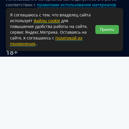
соответствии с
правилами использования материалов
опубликованных на сайте
Я соглашаюсь с тем, что владелец сайта
При перепечатке и использовании информации ссылка
использует
файлы cookie
для
на источник обязательна.
повышения удобства работы на сайте,
Принять
сервис Яндекс.Метрика. Оставаясь на
Для сайтов и страниц сети Интернет обязательна
сайте, я соглашаюсь с
политикой их
активная гиперссылка на официальный интернет-портал
применения
..
администрации Туапсинского муниципального округа.
18+