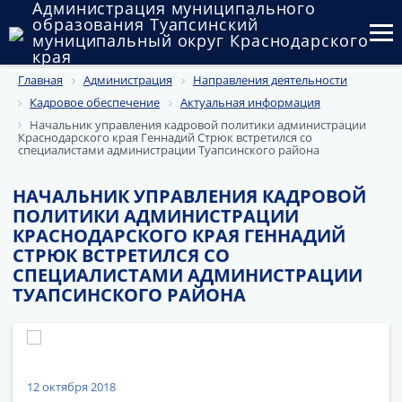
Администрация муниципального
образования Туапсинский
муниципальный округ Краснодарского
края
Главная
Администрация
Направления деятельности
Округ
Кадровое обеспечение
Актуальная информация
Администрация
Начальник управления кадровой политики администрации
Краснодарского края Геннадий Стрюк встретился со
специалистами администрации Туапсинского района
Муниципальные закупки
НАЧАЛЬНИК УПРАВЛЕНИЯ КАДРОВОЙ
Государственный и муниципальный контроль
ПОЛИТИКИ АДМИНИСТРАЦИИ
КРАСНОДАРСКОГО КРАЯ ГЕННАДИЙ
Муниципальное имущество
СТРЮК ВСТРЕТИЛСЯ СО
СПЕЦИАЛИСТАМИ АДМИНИСТРАЦИИ
Публичные слушания и общественные обсуждения
ТУАПСИНСКОГО РАЙОНА
Документы
12 октября 2018