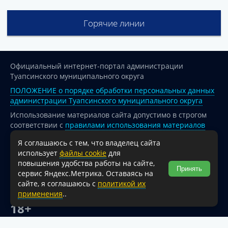
Горячие линии
Официальный интернет-портал администрации
Туапсинского муниципального округа
ПОЛОЖЕНИЕ о порядке обработки персональных данных
администрации Туапсинского муниципального округа
Использование материалов сайта допустимо в строгом
соответствии с
правилами использования материалов
опубликованных на сайте
Я соглашаюсь с тем, что владелец сайта
При перепечатке и использовании информации ссылка
использует
файлы cookie
для
на источник обязательна.
повышения удобства работы на сайте,
Принять
сервис Яндекс.Метрика. Оставаясь на
Для сайтов и страниц сети Интернет обязательна
сайте, я соглашаюсь с
политикой их
активная гиперссылка на официальный интернет-портал
применения
..
администрации Туапсинского муниципального округа.
18+