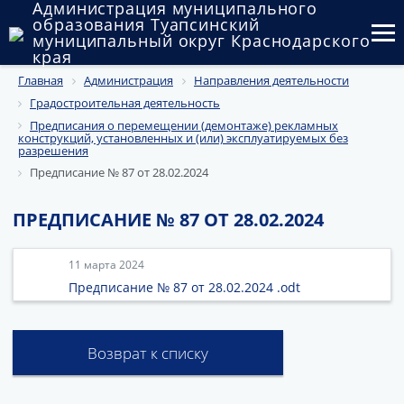
Администрация муниципального
образования Туапсинский
муниципальный округ Краснодарского
края
Главная
Администрация
Направления деятельности
Округ
Градостроительная деятельность
Администрация
Предписания о перемещении (демонтаже) рекламных
конструкций, установленных и (или) эксплуатируемых без
разрешения
Муниципальные закупки
Предписание № 87 от 28.02.2024
Государственный и муниципальный контроль
ПРЕДПИСАНИЕ № 87 ОТ 28.02.2024
Муниципальное имущество
11 марта 2024
Публичные слушания и общественные обсуждения
Предписание № 87 от 28.02.2024 .odt
Документы
Возврат к списку