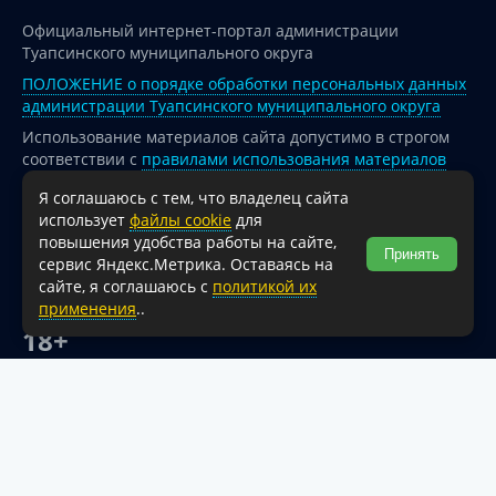
Официальный интернет-портал администрации
Туапсинского муниципального округа
ПОЛОЖЕНИЕ о порядке обработки персональных данных
администрации Туапсинского муниципального округа
Использование материалов сайта допустимо в строгом
соответствии с
правилами использования материалов
опубликованных на сайте
Я соглашаюсь с тем, что владелец сайта
При перепечатке и использовании информации ссылка
использует
файлы cookie
для
на источник обязательна.
повышения удобства работы на сайте,
Принять
сервис Яндекс.Метрика. Оставаясь на
Для сайтов и страниц сети Интернет обязательна
сайте, я соглашаюсь с
политикой их
активная гиперссылка на официальный интернет-портал
применения
..
администрации Туапсинского муниципального округа.
18+