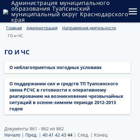
Администрация муниципального
образования Туапсинский
муниципальный округ Краснодарского
края
Главная
Администрация
Направления деятельности
Округ
ГО и ЧС
Администрация
ГО И ЧС
Муниципальные закупки
О неблагоприятных погодных условиях
Государственный и муниципальный контроль
О поддержании сил и средств ТП Туапсинского
Муниципальное имущество
звена РСЧС в готовности к оперативному
реагированию на возникновение чрезвычайных
Публичные слушания и общественные обсуждения
ситуаций в осенне-зимнем периоде 2012-2013
годов
Документы
Документы 861 - 862 из 862
Начало
|
Пред.
|
40
41
42
43
44
| След. | Конец