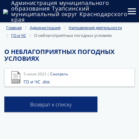
Администрация муниципального
образования Туапсинский
муниципальный округ Краснодарского
края
Главная
Администрация
Направления деятельности
Округ
ГО и ЧС
О неблагоприятных погодных условиях
Администрация
О НЕБЛАГОПРИЯТНЫХ ПОГОДНЫХ
Муниципальные закупки
УСЛОВИЯХ
Государственный и муниципальный контроль
5 июля 2023 |
Смотреть
ГО и ЧС .doc
Муниципальное имущество
Публичные слушания и общественные обсуждения
Возврат к списку
Документы