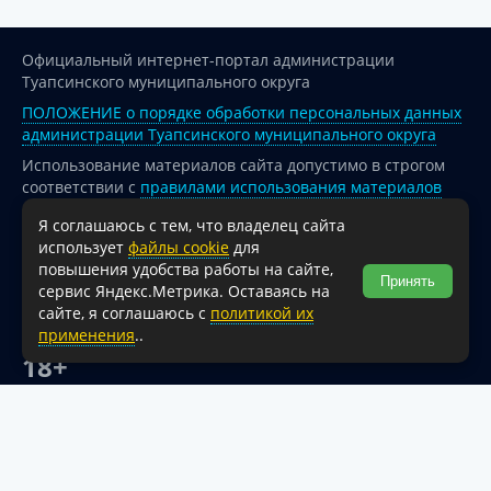
Официальный интернет-портал администрации
Туапсинского муниципального округа
ПОЛОЖЕНИЕ о порядке обработки персональных данных
администрации Туапсинского муниципального округа
Использование материалов сайта допустимо в строгом
соответствии с
правилами использования материалов
опубликованных на сайте
Я соглашаюсь с тем, что владелец сайта
При перепечатке и использовании информации ссылка
использует
файлы cookie
для
на источник обязательна.
повышения удобства работы на сайте,
Принять
сервис Яндекс.Метрика. Оставаясь на
Для сайтов и страниц сети Интернет обязательна
сайте, я соглашаюсь с
политикой их
активная гиперссылка на официальный интернет-портал
применения
..
администрации Туапсинского муниципального округа.
18+