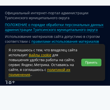
Официальный интернет-портал администрации
Туапсинского муниципального округа
ПОЛОЖЕНИЕ о порядке обработки персональных данных
администрации Туапсинского муниципального округа
Использование материалов сайта допустимо в строгом
соответствии с
правилами использования материалов
опубликованных на сайте
Я соглашаюсь с тем, что владелец сайта
При перепечатке и использовании информации ссылка
использует
файлы cookie
для
на источник обязательна.
повышения удобства работы на сайте,
Принять
сервис Яндекс.Метрика. Оставаясь на
Для сайтов и страниц сети Интернет обязательна
сайте, я соглашаюсь с
политикой их
активная гиперссылка на официальный интернет-портал
применения
..
администрации Туапсинского муниципального округа.
18+