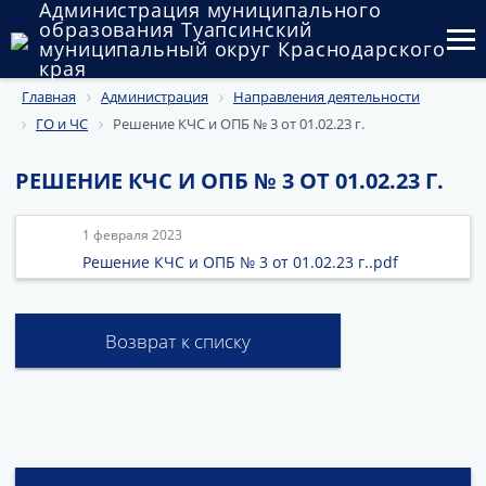
Администрация муниципального
образования Туапсинский
муниципальный округ Краснодарского
края
Главная
Администрация
Направления деятельности
Округ
ГО и ЧС
Решение КЧС и ОПБ № 3 от 01.02.23 г.
Администрация
РЕШЕНИЕ КЧС И ОПБ № 3 ОТ 01.02.23 Г.
Муниципальные закупки
1 февраля 2023
Государственный и муниципальный контроль
Решение КЧС и ОПБ № 3 от 01.02.23 г..pdf
Муниципальное имущество
Возврат к списку
Публичные слушания и общественные обсуждения
Документы