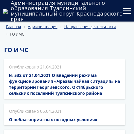
Администрация муниципального
образования Туапсинский
муниципальный округ Краснодарского
края
Главная
Администрация
Направления деятельности
Округ
ГО и ЧС
Администрация
ГО И ЧС
Муниципальные закупки
21.04.2021
Государственный и муниципальный контроль
№ 532 от 21.04.2021 О введении режима
Муниципальное имущество
функционирования «Чрезвычайная ситуация» на
территории Георгиевского, Октябрьского
сельских поселений Туапсинского района
Публичные слушания и общественные обсуждения
Документы
05.04.2021
О неблагоприятных погодных условиях