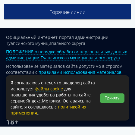
Горячие линии
Официальный интернет-портал администрации
Туапсинского муниципального округа
ПОЛОЖЕНИЕ о порядке обработки персональных данных
администрации Туапсинского муниципального округа
Использование материалов сайта допустимо в строгом
соответствии с
правилами использования материалов
опубликованных на сайте
Я соглашаюсь с тем, что владелец сайта
При перепечатке и использовании информации ссылка
использует
файлы cookie
для
на источник обязательна.
повышения удобства работы на сайте,
Принять
сервис Яндекс.Метрика. Оставаясь на
Для сайтов и страниц сети Интернет обязательна
сайте, я соглашаюсь с
политикой их
активная гиперссылка на официальный интернет-портал
применения
..
администрации Туапсинского муниципального округа.
18+