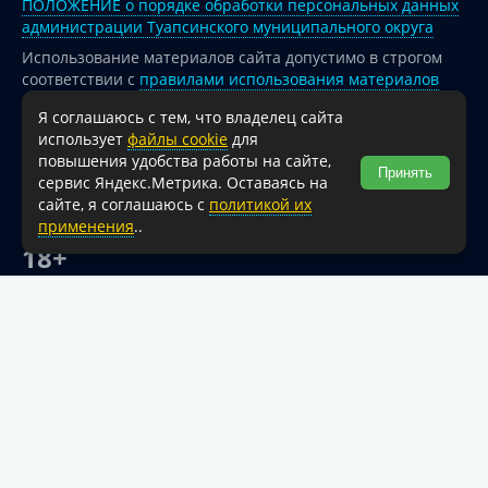
ПОЛОЖЕНИЕ о порядке обработки персональных данных
администрации Туапсинского муниципального округа
Использование материалов сайта допустимо в строгом
соответствии с
правилами использования материалов
опубликованных на сайте
Я соглашаюсь с тем, что владелец сайта
При перепечатке и использовании информации ссылка
использует
файлы cookie
для
на источник обязательна.
повышения удобства работы на сайте,
Принять
сервис Яндекс.Метрика. Оставаясь на
Для сайтов и страниц сети Интернет обязательна
сайте, я соглашаюсь с
политикой их
активная гиперссылка на официальный интернет-портал
применения
..
администрации Туапсинского муниципального округа.
18+