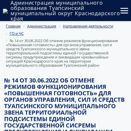
Администрация муниципального
образования Туапсинский
муниципальный округ Краснодарского
края
Главная
Администрация
Направления деятельности
Округ
ГО и ЧС
Администрация
№ 14 от 30.06.2022 Об отмене режимов функционирования
«Повышенная готовность» для органов управления, сил и
средств Туапсинского муниципального звена
Муниципальные закупки
территориальной подсистемы единой государственной
сисремы предупреждения и ликвидации чрезвычайных
ситуаций Краснодарского края на территории
муниципального образования Туапсинский район
Государственный и муниципальный контроль
Муниципальное имущество
№ 14 ОТ 30.06.2022 ОБ ОТМЕНЕ
РЕЖИМОВ ФУНКЦИОНИРОВАНИЯ
Публичные слушания и общественные обсуждения
«ПОВЫШЕННАЯ ГОТОВНОСТЬ» ДЛЯ
ОРГАНОВ УПРАВЛЕНИЯ, СИЛ И СРЕДСТВ
Документы
ТУАПСИНСКОГО МУНИЦИПАЛЬНОГО
ЗВЕНА ТЕРРИТОРИАЛЬНОЙ
ПОДСИСТЕМЫ ЕДИНОЙ
ГОСУДАРСТВЕННОЙ СИСРЕМЫ