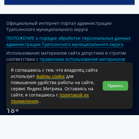
Официальный интернет-портал администрации
Туапсинского муниципального округа
ПОЛОЖЕНИЕ о порядке обработки персональных данных
администрации Туапсинского муниципального округа
Использование материалов сайта допустимо в строгом
соответствии с
правилами использования материалов
опубликованных на сайте
Я соглашаюсь с тем, что владелец сайта
При перепечатке и использовании информации ссылка
использует
файлы cookie
для
на источник обязательна.
повышения удобства работы на сайте,
Принять
сервис Яндекс.Метрика. Оставаясь на
Для сайтов и страниц сети Интернет обязательна
сайте, я соглашаюсь с
политикой их
активная гиперссылка на официальный интернет-портал
применения
..
администрации Туапсинского муниципального округа.
18+