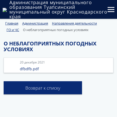
Администрация муниципального
образования Туапсинский
муниципальный округ Краснодарского
края
Главная
Администрация
Направления деятельности
Округ
ГО и ЧС
О неблагоприятных погодных условиях
Администрация
О НЕБЛАГОПРИЯТНЫХ ПОГОДНЫХ
Муниципальные закупки
УСЛОВИЯХ
Государственный и муниципальный контроль
20 декабря 2021
dfbdfb.pdf
Муниципальное имущество
Публичные слушания и общественные обсуждения
Возврат к списку
Документы